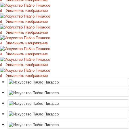
Октябрьская революция
Увеличить изображение
С рождеством
Пасха
Увеличить изображение
9 мая - день победы
Увеличить изображение
Разные пожелания
1 сентября школа
Увеличить изображение
Приглашение
Новости
Увеличить изображение
Новости карточных колод
Увеличить изображение
Новости открыток
О сайте
Увеличить изображение
Ссылки
Наше видео
доставка
Избранное