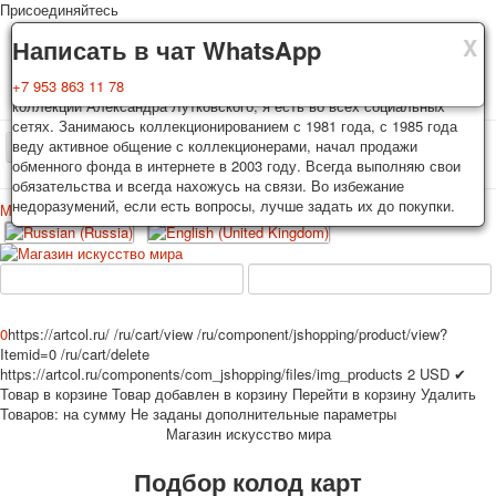
Присоединяйтесь
X
X
X
Доставка
Гарантия
Написать в чат WhatsApp
Колоды, почтовые открытки тщательно упаковываются и
Вы покупаете колоды игральных карт, почтовые открытки из частной
+7 953 863 11 78
отправляются в течении 3-4 рабочих дней после оплаты.
коллекции Александра Лутковского, я есть во всех социальных
Исключение: репринт под заказ, такие колоды карт отправляются в
сетях. Занимаюсь коллекционированием с 1981 года, с 1985 года
течении 7-8 рабочих дней. Отправка осуществляется почтой России
веду активное общение с коллекционерами, начал продажи
TPL_PROTOSTAR_TOGGLE_MENU
с треком отслеживания. Цена пересылки зависит от веса и тарифов
обменного фонда в интернете в 2003 году. Всегда выполняю свои
почты на момент покупки. По желанию покупателя возможна
обязательства и всегда нахожусь на связи. Во избежание
отправка СДЕК или другими транспортными компаниями.
недоразумений, если есть вопросы, лучше задать их до покупки.
Меню
Войти
Главная
Игральные карты
Открытки
Главная
Игральные карты
Классические
Эротические рисунки
Новости
О сайте
Избранное
Рекламные
0
https://artcol.ru/
/ru/cart/view
/ru/component/jshopping/product/view?
Itemid=0
/ru/cart/delete
Эротические фотоколоды
https://artcol.ru/components/com_jshopping/files/img_products
2
USD
✔
Пин-ап
Товар в корзине
Товар добавлен в корзину
Перейти в корзину
Удалить
Политические
Товаров:
на сумму
Не заданы дополнительные параметры
Магазин искусство мира
Нестандартные
Исторические личности
Подбор колод карт
Личности-звезды