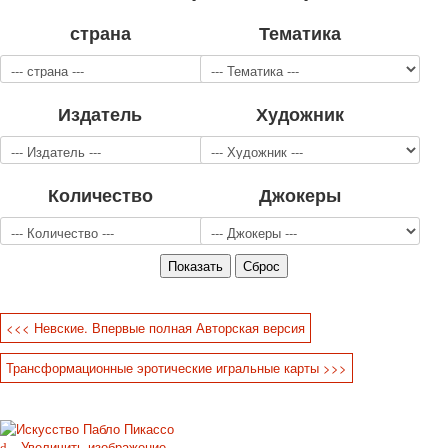
Для детей
страна
Тематика
Видовые
Звери
Спорт
Издатель
Художник
Джокеры
Транспорт
Охота и рыбалка
Комбинат Цветной Печати
Количество
Джокеры
Армия и полиция
Недорогие колоды для игры
Юмор
Открытки
С Новым годом!
8 марта
<<< Невские. Впервые полная Авторская версия
23 февраля
Трансформационные эротические игральные карты >>>
Поздравляю
Свадьба
С днём рождения!
1 мая
Увеличить изображение