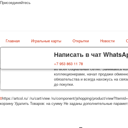
Присоединяйтесь
Главная
Игральные карты
Открытки
Новости
О
Доставка
Гарантия
Написать в чат WhatsA
Колоды, почтовые открытки тщательно уп
Вы покупаете колоды игральных карт, поч
+7 953 863 11 78
Магазин
оплаты. Исключение: репринт под заказ, 
во всех социальных сетях. Занимаюсь кол
искусство мира
осуществляется почтой России с треком 
коллекционерами, начал продажи обменно
момент покупки. По желанию покупателя
обязательства и всегда нахожусь на связ
до покупки.
0
https://artcol.ru/
/ru/cart/view
/ru/component/jshopping/product/view?Itemid
корзину
Удалить
Товаров:
на сумму
Не заданы дополнительные параме