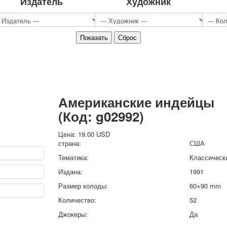
Издатель
Художник
Спорт
Джокеры
Транспорт
Охота и рыбалка
Комбинат Цветной Печати
Армия и полиция
Недорогие колоды для игры
Юмор
Американские индейцы
Открытки
(Код:
g02992
)
С Новым годом!
8 марта
Цена:
19.00 USD
23 февраля
страна:
США
Поздравляю
Тематика:
Классическ
Свадьба
Издана:
1991
С днём рождения!
Размер колоды:
60×90 mm
1 мая
Октябрьская революция
Количество:
52
С рождеством
Джокеры:
Да
Пасха