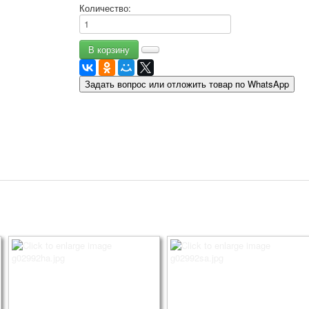
Количество:
9 мая - день победы
Разные пожелания
1 сентября школа
Приглашение
Новости
Задать вопрос или отложить товар по WhatsApp
Новости карточных колод
Новости открыток
О сайте
Ссылки
Наше видео
доставка
Избранное