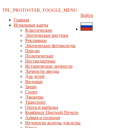
TPL_PROTOSTAR_TOGGLE_MENU
Войти
Главная
Игральные карты
Классические
Эротические рисунки
Рекламные
Эротические фотоколоды
Пин-ап
Политические
Нестандартные
Исторические личности
Личности-звезды
Для детей
Видовые
Звери
Спорт
Джокеры
Транспорт
Охота и рыбалка
Комбинат Цветной Печати
Армия и полиция
Недорогие колоды для игры
Юмор