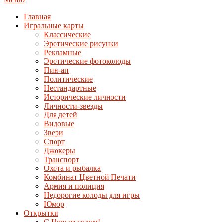
Главная
Игральные карты
Классические
Эротические рисунки
Рекламные
Эротические фотоколоды
Пин-ап
Политические
Нестандартные
Исторические личности
Личности-звезды
Для детей
Видовые
Звери
Спорт
Джокеры
Транспорт
Охота и рыбалка
Комбинат Цветной Печати
Армия и полиция
Недорогие колоды для игры
Юмор
Открытки
С Новым годом!