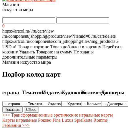
Магазин
искусство мира
0
https://artcol.ru/
/ru/cart/view
/ru/component/jshopping/product/view?Itemid=0
/ru/cart/delete
https://artcol.ru/components/com_jshopping/files/img_products
2
USD
✔ Товар в корзине
Товар добавлен в корзину
Перейти в
корзину
Удалить
Товаров:
на сумму
Не заданы
дополнительные параметры
Магазин искусство мира
Подбор колод карт
страна
Тематика
Издатель
Художник
Количество
Джокеры
<<< Трансформационные эротические игральные карты
Карты игральные Рококо Fine Luxus Spielkarte Romme
Германия >>>