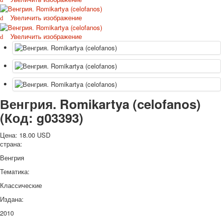
Октябрьская революция
Увеличить изображение
С рождеством
Пасха
Увеличить изображение
9 мая - день победы
Разные пожелания
1 сентября школа
Приглашение
Новости
Венгрия. Romikartya (celofanos)
Новости карточных колод
Новости открыток
(Код:
g03393
)
О сайте
Ссылки
Цена:
18.00 USD
страна:
Наше видео
доставка
Венгрия
Избранное
Тематика:
Классические
Издана:
2010