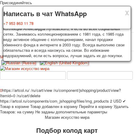
Присоединяйтесь
X
X
X
Доставка
Гарантия
Написать в чат WhatsApp
Колоды, почтовые открытки тщательно упаковываются и
Вы покупаете колоды игральных карт, почтовые открытки из частной
+7 953 863 11 78
отправляются в течении 3-4 рабочих дней после оплаты.
коллекции Александра Лутковского, я есть во всех социальных
Исключение: репринт под заказ, такие колоды карт отправляются в
сетях. Занимаюсь коллекционированием с 1981 года, с 1985 года
течении 7-8 рабочих дней. Отправка осуществляется почтой России
веду активное общение с коллекционерами, начал продажи
TPL_PROTOSTAR_TOGGLE_MENU
с треком отслеживания. Цена пересылки зависит от веса и тарифов
обменного фонда в интернете в 2003 году. Всегда выполняю свои
почты на момент покупки. По желанию покупателя возможна
обязательства и всегда нахожусь на связи. Во избежание
отправка СДЕК или другими транспортными компаниями.
недоразумений, если есть вопросы, лучше задать их до покупки.
Меню
Войти
Главная
Игральные карты
Открытки
Главная
Игральные карты
Классические
Эротические рисунки
Новости
О сайте
Избранное
Рекламные
0
https://artcol.ru/
/ru/cart/view
/ru/component/jshopping/product/view?
Itemid=0
/ru/cart/delete
Эротические фотоколоды
https://artcol.ru/components/com_jshopping/files/img_products
2
USD
✔
Пин-ап
Товар в корзине
Товар добавлен в корзину
Перейти в корзину
Удалить
Политические
Товаров:
на сумму
Не заданы дополнительные параметры
Магазин искусство мира
Нестандартные
Исторические личности
Подбор колод карт
Личности-звезды