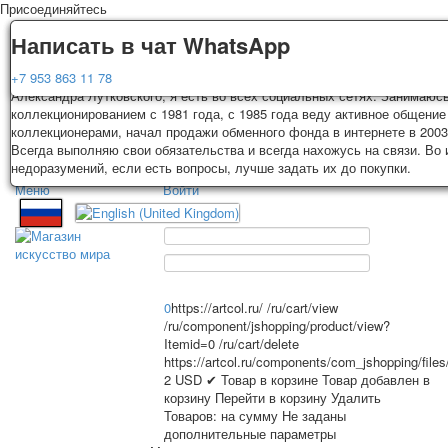
Присоединяйтесь
Доставка
Гарантия
Написать в чат WhatsApp
Колоды, почтовые открытки тщательно упаковываются и отправляются
Вы покупаете колоды игральных карт, почтовые открытки из частной к
+7 953 863 11 78
3-4 рабочих дней после оплаты. Исключение: репринт под заказ, таки
Александра Лутковского, я есть во всех социальных сетях. Занимаюс
карт отправляются в течении 7-8 рабочих дней. Отправка осуществляе
коллекционированием с 1981 года, с 1985 года веду активное общение
России с треком отслеживания. Цена пересылки зависит от веса и та
коллекционерами, начал продажи обменного фонда в интернете в 2003
TPL_PROTOSTAR_TOGGLE_MENU
на момент покупки. По желанию покупателя возможна отправка СДЕК 
Всегда выполняю свои обязательства и всегда нахожусь на связи. Во
другими транспортными компаниями.
недоразумений, если есть вопросы, лучше задать их до покупки.
Меню
Войти
Главная
Игральные карты
Главная
Игральные карты
Классические
Эротические рисунки
Открытки
Новости
О сайте
Рекламные
0
https://artcol.ru/
/ru/cart/view
Эротические фотоколоды
/ru/component/jshopping/product/view?
Itemid=0
/ru/cart/delete
Пин-ап
Избранное
https://artcol.ru/components/com_jshopping/file
Политические
2
USD
✔ Товар в корзине
Товар добавлен в
Нестандартные
корзину
Перейти в корзину
Удалить
Товаров:
на сумму
Не заданы
Исторические личности
дополнительные параметры
Личности-звезды