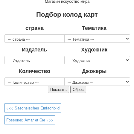
Магазин искусство мира
Для детей
Видовые
Подбор колод карт
Звери
Спорт
страна
Тематика
Джокеры
Транспорт
Охота и рыбалка
Издатель
Художник
Комбинат Цветной Печати
Армия и полиция
Недорогие колоды для игры
Количество
Джокеры
Юмор
Открытки
С Новым годом!
8 марта
23 февраля
<<< Saechsisches Einfachbild
Поздравляю
Свадьба
Fossorier, Amar et Cie >>>
С днём рождения!
1 мая