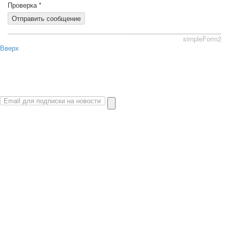
Проверка
*
Отправить сообщение
simpleForm2
Вверх
О сайте
Политика конфиденциальности
Карта сайта
© 2026 Магазин искусство мира