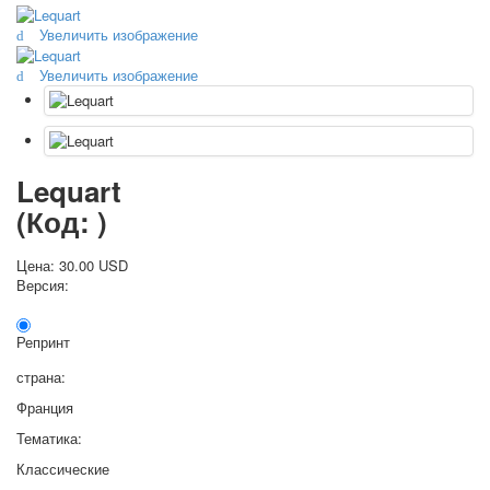
Октябрьская революция
Увеличить изображение
С рождеством
Пасха
Увеличить изображение
9 мая - день победы
Разные пожелания
1 сентября школа
Приглашение
Lequart
Новости
(Код:
)
Новости карточных колод
Новости открыток
Цена:
30.00 USD
О сайте
Версия:
Ссылки
Наше видео
Репринт
доставка
Избранное
страна:
Франция
Тематика:
Классические