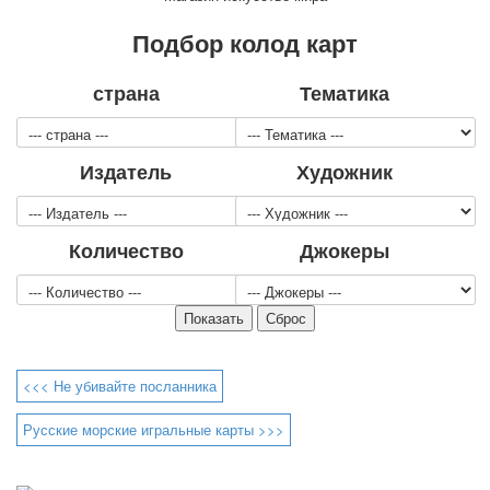
Для детей
Подбор колод карт
Видовые
Звери
страна
Тематика
Спорт
Джокеры
Транспорт
Издатель
Художник
Охота и рыбалка
Комбинат Цветной Печати
Армия и полиция
Количество
Джокеры
Недорогие колоды для игры
Юмор
Открытки
С Новым годом!
8 марта
23 февраля
<<< Не убивайте посланника
Поздравляю
Русские морские игральные карты >>>
Свадьба
С днём рождения!
1 мая