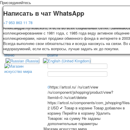
Присоединяйтесь
Доставка
Гарантия
Написать в чат WhatsApp
Колоды, почтовые открытки тщательно упаковываются и отправляются
Вы покупаете колоды игральных карт, почтовые открытки из частной к
+7 953 863 11 78
3-4 рабочих дней после оплаты. Исключение: репринт под заказ, таки
Александра Лутковского, я есть во всех социальных сетях. Занимаюс
карт отправляются в течении 7-8 рабочих дней. Отправка осуществляе
коллекционированием с 1981 года, с 1985 года веду активное общение
России с треком отслеживания. Цена пересылки зависит от веса и та
коллекционерами, начал продажи обменного фонда в интернете в 2003
TPL_PROTOSTAR_TOGGLE_MENU
на момент покупки. По желанию покупателя возможна отправка СДЕК 
Всегда выполняю свои обязательства и всегда нахожусь на связи. Во
другими транспортными компаниями.
недоразумений, если есть вопросы, лучше задать их до покупки.
Меню
Войти
Главная
Игральные карты
Главная
Игральные карты
Классические
Эротические рисунки
Открытки
Новости
О сайте
Рекламные
0
https://artcol.ru/
/ru/cart/view
/ru/component/jshopping/product/view?
Эротические фотоколоды
Itemid=0
/ru/cart/delete
Пин-ап
https://artcol.ru/components/com_jshopping/file
Избранное
Политические
2
USD
✔ Товар в корзине
Товар добавлен в
корзину
Перейти в корзину
Удалить
Нестандартные
Товаров:
на сумму
Не заданы
Исторические личности
дополнительные параметры
Личности-звезды
Магазин искусство мира