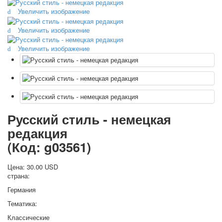
Октябрьская революция
Увеличить изображение
С рождеством
Увеличить изображение
Пасха
9 мая - день победы
Увеличить изображение
Разные пожелания
1 сентября школа
Приглашение
Новости
Новости карточных колод
Новости открыток
Русский стиль - немецкая
О сайте
редакция
Ссылки
(Код:
g03561
)
Наше видео
доставка
Цена:
30.00 USD
Избранное
страна:
Германия
Тематика:
Классические