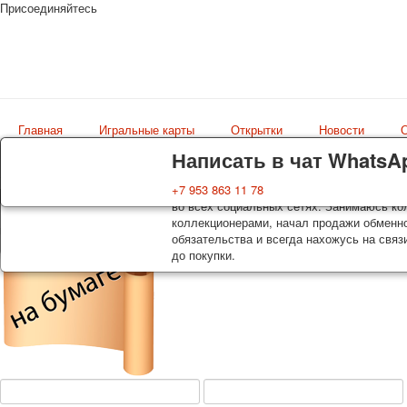
Присоединяйтесь
Главная
Игральные карты
Открытки
Новости
О
Доставка
Гарантия
Написать в чат WhatsA
Колоды, почтовые открытки тщательно уп
Вы покупаете колоды игральных карт, поч
+7 953 863 11 78
оплаты. Исключение: репринт под заказ, 
во всех социальных сетях. Занимаюсь кол
Магазин
осуществляется почтой России с треком 
коллекционерами, начал продажи обменно
искусство мира
момент покупки. По желанию покупателя
обязательства и всегда нахожусь на связ
до покупки.