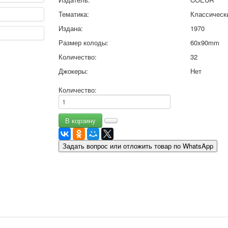
9 мая - день победы
Тематика:
Классическ
Разные пожелания
Издана:
1970
1 сентября школа
Размер колоды:
60x90mm
Приглашение
Новости
Количество:
32
Новости карточных колод
Джокеры:
Нет
Новости открыток
О сайте
Количество:
Ссылки
Наше видео
доставка
Избранное
Задать вопрос или отложить товар по WhatsApp