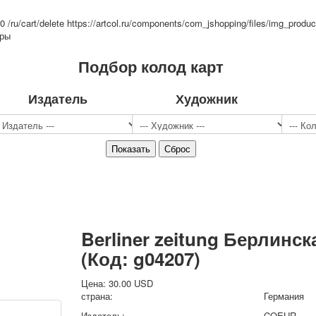
Спорт
=0
/ru/cart/delete
https://artcol.ru/components/com_jshopping/files/img_produc
Джокеры
тры
Транспорт
Подбор колод карт
Охота и рыбалка
Комбинат Цветной Печати
Армия и полиция
Издатель
Художник
Недорогие колоды для игры
Юмор
Открытки
С Новым годом!
8 марта
23 февраля
Поздравляю
Свадьба
Berliner zeitung Берлинск
С днём рождения!
(Код:
g04207
)
1 мая
Октябрьская революция
Цена:
30.00 USD
С рождеством
страна:
Германия
Пасха
Издатель:
COEUR