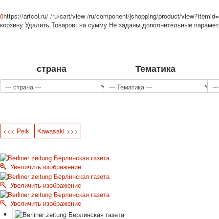
0
https://artcol.ru/
/ru/cart/view
/ru/component/jshopping/product/view?Itemid
корзину
Удалить
Товаров:
на сумму
Не заданы дополнительные параме
страна
Тематика
<<< Peik
Kawasaki >>>
Увеличить изображение
Увеличить изображение
Увеличить изображение