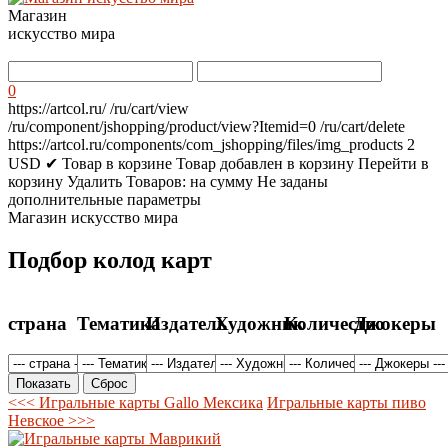
Магазин
искусство мира
0
https://artcol.ru/
/ru/cart/view
/ru/component/jshopping/product/view?Itemid=0
/ru/cart/delete
https://artcol.ru/components/com_jshopping/files/img_products
2
USD
✔ Товар в корзине
Товар добавлен в корзину
Перейти в
корзину
Удалить
Товаров:
на сумму
Не заданы
дополнительные параметры
Магазин искусство мира
Подбор колод карт
страна
Тематика
Издатель
Художник
Количество
Джокеры
<<< Игральные карты Gallo Мексика
Игральные карты пиво
Невское >>>