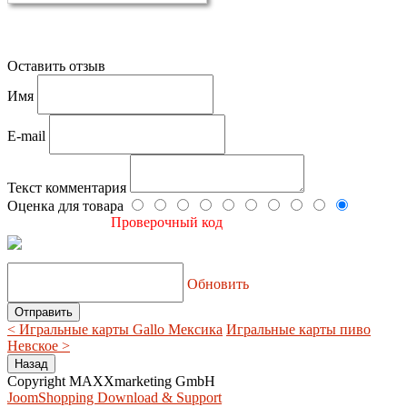
Оставить отзыв
Имя
E-mail
Текст комментария
Оценка для товара
Проверочный код
Обновить
< Игральные карты Gallo Мексика
Игральные карты пиво
Невское >
Copyright MAXXmarketing GmbH
JoomShopping Download & Support