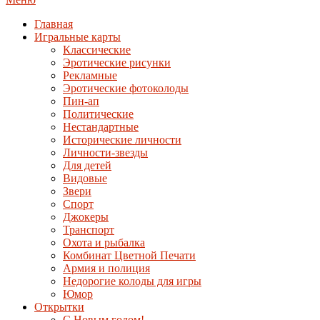
Главная
Игральные карты
Классические
Эротические рисунки
Рекламные
Эротические фотоколоды
Пин-ап
Политические
Нестандартные
Исторические личности
Личности-звезды
Для детей
Видовые
Звери
Спорт
Джокеры
Транспорт
Охота и рыбалка
Комбинат Цветной Печати
Армия и полиция
Недорогие колоды для игры
Юмор
Открытки
С Новым годом!