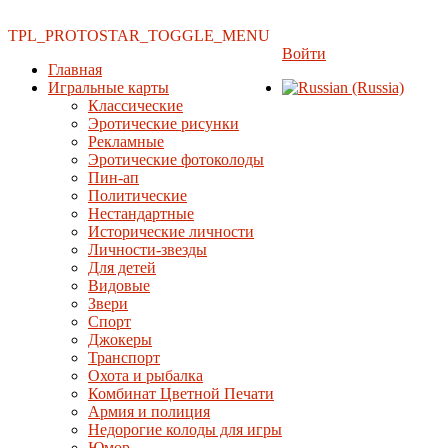
TPL_PROTOSTAR_TOGGLE_MENU
Войти
Главная
Игральные карты
Классические
Эротические рисунки
Рекламные
Эротические фотоколоды
Пин-ап
Политические
Нестандартные
Исторические личности
Личности-звезды
Для детей
Видовые
Звери
Спорт
Джокеры
Транспорт
Охота и рыбалка
Комбинат Цветной Печати
Армия и полиция
Недорогие колоды для игры
Юмор