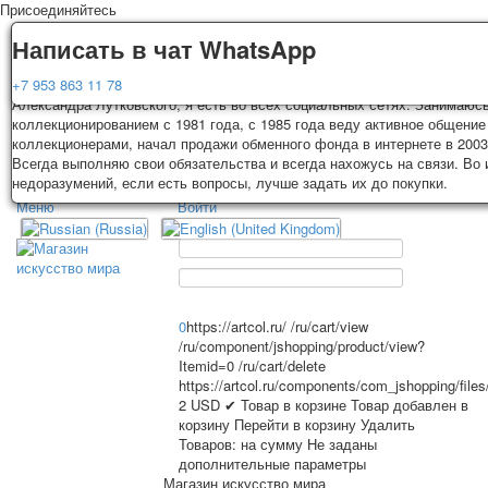
Присоединяйтесь
Доставка
Гарантия
Написать в чат WhatsApp
Колоды, почтовые открытки тщательно упаковываются и отправляются
Вы покупаете колоды игральных карт, почтовые открытки из частной к
+7 953 863 11 78
3-4 рабочих дней после оплаты. Исключение: репринт под заказ, таки
Александра Лутковского, я есть во всех социальных сетях. Занимаюс
карт отправляются в течении 7-8 рабочих дней. Отправка осуществляе
коллекционированием с 1981 года, с 1985 года веду активное общение
России с треком отслеживания. Цена пересылки зависит от веса и та
коллекционерами, начал продажи обменного фонда в интернете в 2003
TPL_PROTOSTAR_TOGGLE_MENU
на момент покупки. По желанию покупателя возможна отправка СДЕК 
Всегда выполняю свои обязательства и всегда нахожусь на связи. Во
другими транспортными компаниями.
недоразумений, если есть вопросы, лучше задать их до покупки.
Меню
Войти
Главная
Игральные карты
Главная
Игральные карты
Классические
Эротические рисунки
Открытки
Новости
О сайте
Рекламные
0
https://artcol.ru/
/ru/cart/view
/ru/component/jshopping/product/view?
Эротические фотоколоды
Itemid=0
/ru/cart/delete
Пин-ап
https://artcol.ru/components/com_jshopping/file
Избранное
Политические
2
USD
✔ Товар в корзине
Товар добавлен в
корзину
Перейти в корзину
Удалить
Нестандартные
Товаров:
на сумму
Не заданы
Исторические личности
дополнительные параметры
Личности-звезды
Магазин искусство мира