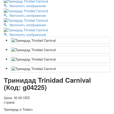
Октябрьская революция
Увеличить изображение
С рождеством
Увеличить изображение
Пасха
9 мая - день победы
Увеличить изображение
Разные пожелания
Увеличить изображение
1 сентября школа
Приглашение
Новости
Новости карточных колод
Новости открыток
О сайте
Ссылки
Наше видео
Тринидад Trinidad Carnival
доставка
(Код:
g04225
)
Избранное
Цена:
30.00 USD
страна:
Тринидад и Тобаго