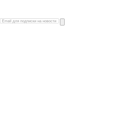
О сайте
Политика конфиденциальности
Карта сайта
© 2026 Магазин искусство мира