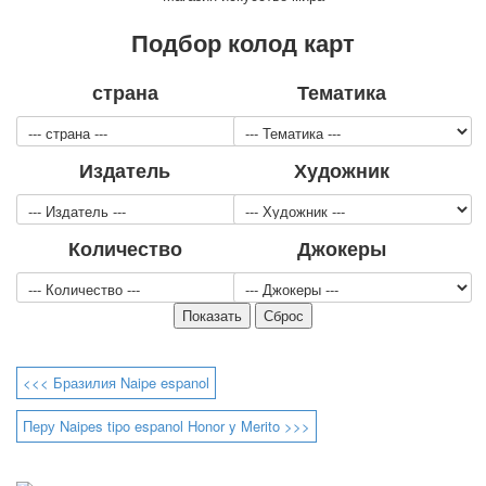
Для детей
Подбор колод карт
Видовые
Звери
страна
Тематика
Спорт
Джокеры
Транспорт
Издатель
Художник
Охота и рыбалка
Комбинат Цветной Печати
Армия и полиция
Количество
Джокеры
Недорогие колоды для игры
Юмор
Открытки
С Новым годом!
8 марта
23 февраля
<<< Бразилия Naipe espanol
Поздравляю
Перу Naipes tipo espanol Honor y Merito >>>
Свадьба
С днём рождения!
1 мая