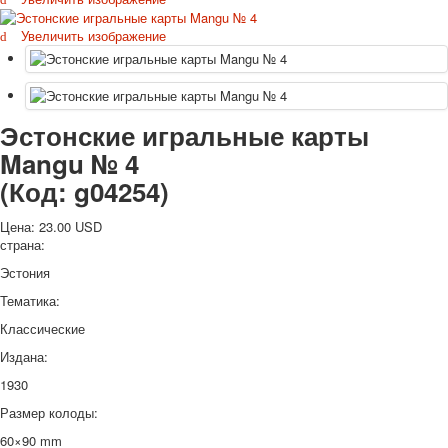
Октябрьская революция
Увеличить изображение
С рождеством
Пасха
9 мая - день победы
Разные пожелания
Эстонские игральные карты
1 сентября школа
Mangu № 4
Приглашение
Новости
(Код:
g04254
)
Новости карточных колод
Цена:
23.00 USD
Новости открыток
страна:
О сайте
Ссылки
Эстония
Наше видео
Тематика:
доставка
Классические
Избранное
Издана:
1930
Размер колоды:
60×90 mm