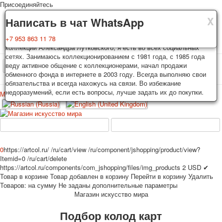
Присоединяйтесь
X
X
X
Доставка
Гарантия
Написать в чат WhatsApp
Колоды, почтовые открытки тщательно упаковываются и
Вы покупаете колоды игральных карт, почтовые открытки из частной
+7 953 863 11 78
отправляются в течении 3-4 рабочих дней после оплаты.
коллекции Александра Лутковского, я есть во всех социальных
Исключение: репринт под заказ, такие колоды карт отправляются в
сетях. Занимаюсь коллекционированием с 1981 года, с 1985 года
течении 7-8 рабочих дней. Отправка осуществляется почтой России
веду активное общение с коллекционерами, начал продажи
TPL_PROTOSTAR_TOGGLE_MENU
с треком отслеживания. Цена пересылки зависит от веса и тарифов
обменного фонда в интернете в 2003 году. Всегда выполняю свои
почты на момент покупки. По желанию покупателя возможна
обязательства и всегда нахожусь на связи. Во избежание
отправка СДЕК или другими транспортными компаниями.
недоразумений, если есть вопросы, лучше задать их до покупки.
Меню
Войти
Главная
Игральные карты
Открытки
Главная
Игральные карты
Классические
Эротические рисунки
Новости
О сайте
Избранное
Рекламные
0
https://artcol.ru/
/ru/cart/view
/ru/component/jshopping/product/view?
Itemid=0
/ru/cart/delete
Эротические фотоколоды
https://artcol.ru/components/com_jshopping/files/img_products
2
USD
✔
Пин-ап
Товар в корзине
Товар добавлен в корзину
Перейти в корзину
Удалить
Политические
Товаров:
на сумму
Не заданы дополнительные параметры
Магазин искусство мира
Нестандартные
Исторические личности
Подбор колод карт
Личности-звезды