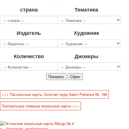
Для детей
страна
Тематика
Видовые
Звери
Спорт
Издатель
Художник
Джокеры
Транспорт
Охота и рыбалка
Комбинат Цветной Печати
Количество
Джокеры
Армия и полиция
Недорогие колоды для игры
Юмор
Открытки
С Новым годом!
8 марта
<<< Пасьянсные карты Золотая леди Salon Patience Nr. 186
23 февраля
Театральные оперные игральные карты >>>
Поздравляю
Свадьба
С днём рождения!
1 мая
Увеличить изображение