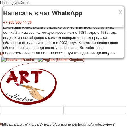
Присоединяйтесь
X
X
X
Доставка
Гарантия
Написать в чат WhatsApp
Колоды, почтовые открытки тщательно упаковываются и
Вы покупаете колоды игральных карт, почтовые открытки из частной
+7 953 863 11 78
отправляются в течении 3-4 рабочих дней после оплаты.
коллекции Александра Лутковского, я есть во всех социальных
Исключение: репринт под заказ, такие колоды карт отправляются в
сетях. Занимаюсь коллекционированием с 1981 года, с 1985 года
течении 7-8 рабочих дней. Отправка осуществляется почтой России
веду активное общение с коллекционерами, начал продажи
TPL_PROTOSTAR_TOGGLE_MENU
с треком отслеживания. Цена пересылки зависит от веса и тарифов
обменного фонда в интернете в 2003 году. Всегда выполняю свои
почты на момент покупки. По желанию покупателя возможна
обязательства и всегда нахожусь на связи. Во избежание
отправка СДЕК или другими транспортными компаниями.
недоразумений, если есть вопросы, лучше задать их до покупки.
Меню
Войти
Главная
Игральные карты
Открытки
Главная
Игральные карты
Классические
Эротические рисунки
Новости
О сайте
Избранное
Рекламные
Эротические фотоколоды
Пин-ап
Политические
Нестандартные
Исторические личности
0
https://artcol.ru/
/ru/cart/view
/ru/component/jshopping/product/view?
Личности-звезды