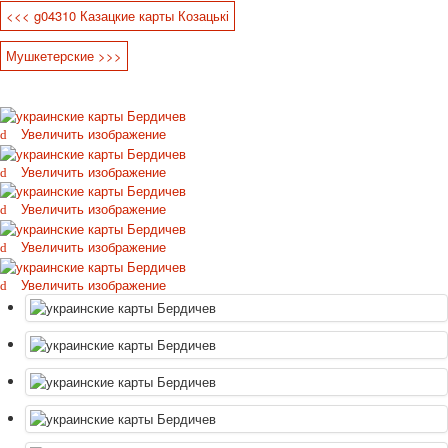
<<< g04310 Казацкие карты Козацькі
Октябрьская революция
С рождеством
Мушкетерские >>>
Пасха
9 мая - день победы
Разные пожелания
Увеличить изображение
1 сентября школа
Приглашение
Увеличить изображение
Новости
Новости карточных колод
Увеличить изображение
Новости открыток
Увеличить изображение
О сайте
Ссылки
Увеличить изображение
Наше видео
доставка
Избранное