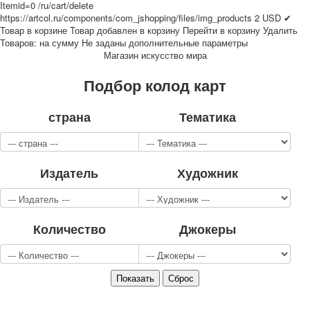
Itemid=0
/ru/cart/delete
Для детей
https://artcol.ru/components/com_jshopping/files/img_products
2
USD
✔
Видовые
Товар в корзине
Товар добавлен в корзину
Перейти в корзину
Удалить
Товаров:
на сумму
Не заданы дополнительные параметры
Звери
Магазин искусство мира
Спорт
Джокеры
Подбор колод карт
Транспорт
Охота и рыбалка
страна
Тематика
Комбинат Цветной Печати
Армия и полиция
Недорогие колоды для игры
Издатель
Художник
Юмор
Открытки
С Новым годом!
8 марта
Количество
Джокеры
23 февраля
Поздравляю
Свадьба
С днём рождения!
1 мая