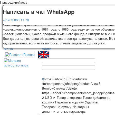
Присоединяйтесь
Доставка
Гарантия
Написать в чат WhatsApp
Колоды, почтовые открытки тщательно упаковываются и отправляются
Вы покупаете колоды игральных карт, почтовые открытки из частной к
+7 953 863 11 78
3-4 рабочих дней после оплаты. Исключение: репринт под заказ, таки
Александра Лутковского, я есть во всех социальных сетях. Занимаюс
карт отправляются в течении 7-8 рабочих дней. Отправка осуществляе
коллекционированием с 1981 года, с 1985 года веду активное общение
России с треком отслеживания. Цена пересылки зависит от веса и та
коллекционерами, начал продажи обменного фонда в интернете в 2003
TPL_PROTOSTAR_TOGGLE_MENU
на момент покупки. По желанию покупателя возможна отправка СДЕК 
Всегда выполняю свои обязательства и всегда нахожусь на связи. Во
другими транспортными компаниями.
недоразумений, если есть вопросы, лучше задать их до покупки.
Меню
Войти
Главная
Игральные карты
Главная
Игральные карты
Классические
Эротические рисунки
Открытки
Новости
О сайте
Рекламные
0
https://artcol.ru/
/ru/cart/view
Эротические фотоколоды
/ru/component/jshopping/product/view?
Itemid=0
/ru/cart/delete
Пин-ап
Избранное
https://artcol.ru/components/com_jshopping/file
Политические
2
USD
✔ Товар в корзине
Товар добавлен в
Нестандартные
корзину
Перейти в корзину
Удалить
Товаров:
на сумму
Не заданы
Исторические личности
дополнительные параметры
Личности-звезды