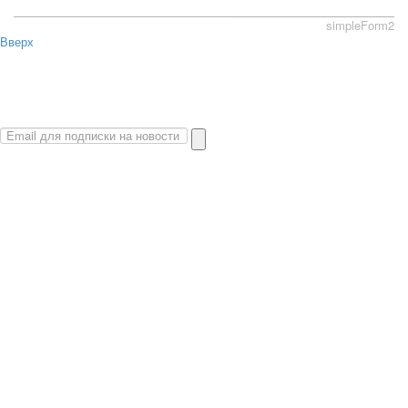
simpleForm2
Вверх
О сайте
Политика конфиденциальности
Карта сайта
© 2026 Магазин искусство мира