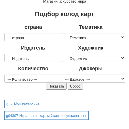
Магазин искусство мира
Для детей
Видовые
Подбор колод карт
Звери
Спорт
страна
Тематика
Джокеры
Транспорт
Охота и рыбалка
Издатель
Художник
Комбинат Цветной Печати
Армия и полиция
Недорогие колоды для игры
Количество
Джокеры
Юмор
Открытки
С Новым годом!
8 марта
23 февраля
<<< Мушкетерские
Поздравляю
Свадьба
g04307 Игральные карты Сказки Пушкина >>>
С днём рождения!
1 мая