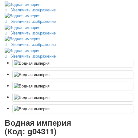
Октябрьская революция
Увеличить изображение
С рождеством
Пасха
Увеличить изображение
9 мая - день победы
Увеличить изображение
Разные пожелания
1 сентября школа
Увеличить изображение
Приглашение
Увеличить изображение
Новости
Новости карточных колод
Новости открыток
О сайте
Ссылки
Наше видео
доставка
Избранное
Водная империя
(Код:
g04311
)