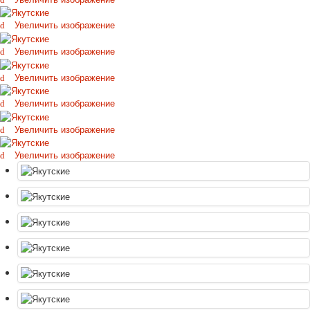
Октябрьская революция
Увеличить изображение
С рождеством
Пасха
Увеличить изображение
9 мая - день победы
Увеличить изображение
Разные пожелания
1 сентября школа
Увеличить изображение
Приглашение
Новости
Увеличить изображение
Новости карточных колод
Увеличить изображение
Новости открыток
О сайте
Ссылки
Наше видео
доставка
Избранное