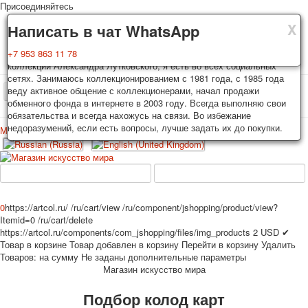
Присоединяйтесь
X
X
X
Доставка
Гарантия
Написать в чат WhatsApp
Колоды, почтовые открытки тщательно упаковываются и
Вы покупаете колоды игральных карт, почтовые открытки из частной
+7 953 863 11 78
отправляются в течении 3-4 рабочих дней после оплаты.
коллекции Александра Лутковского, я есть во всех социальных
Исключение: репринт под заказ, такие колоды карт отправляются в
сетях. Занимаюсь коллекционированием с 1981 года, с 1985 года
течении 7-8 рабочих дней. Отправка осуществляется почтой России
веду активное общение с коллекционерами, начал продажи
TPL_PROTOSTAR_TOGGLE_MENU
с треком отслеживания. Цена пересылки зависит от веса и тарифов
обменного фонда в интернете в 2003 году. Всегда выполняю свои
почты на момент покупки. По желанию покупателя возможна
обязательства и всегда нахожусь на связи. Во избежание
отправка СДЕК или другими транспортными компаниями.
недоразумений, если есть вопросы, лучше задать их до покупки.
Меню
Войти
Главная
Игральные карты
Открытки
Главная
Игральные карты
Классические
Эротические рисунки
Новости
О сайте
Избранное
Рекламные
0
https://artcol.ru/
/ru/cart/view
/ru/component/jshopping/product/view?
Itemid=0
/ru/cart/delete
Эротические фотоколоды
https://artcol.ru/components/com_jshopping/files/img_products
2
USD
✔
Пин-ап
Товар в корзине
Товар добавлен в корзину
Перейти в корзину
Удалить
Политические
Товаров:
на сумму
Не заданы дополнительные параметры
Магазин искусство мира
Нестандартные
Исторические личности
Подбор колод карт
Личности-звезды