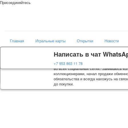
Присоединяйтесь
Главная
Игральные карты
Открытки
Новости
Доставка
Гарантия
Написать в чат WhatsA
Магазин
Колоды, почтовые открытки тщательно уп
Вы покупаете колоды игральных карт, поч
+7 953 863 11 78
искусство мира
оплаты. Исключение: репринт под заказ, 
во всех социальных сетях. Занимаюсь кол
осуществляется почтой России с треком о
коллекционерами, начал продажи обменно
момент покупки. По желанию покупателя 
обязательства и всегда нахожусь на связ
до покупки.