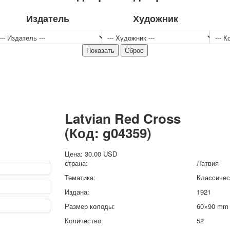
Спорт
Издатель
Художник
Джокеры
Транспорт
Охота и рыбалка
Комбинат Цветной Печати
Армия и полиция
Недорогие колоды для игры
Юмор
Открытки
Latvian Red Cross
С Новым годом!
8 марта
(Код:
g04359
)
23 февраля
Поздравляю
Цена:
30.00 USD
страна:
Латвия
Свадьба
Тематика:
Классичес
С днём рождения!
1 мая
Издана:
1921
Октябрьская революция
Размер колоды:
60×90 mm
С рождеством
Количество:
52
Пасха