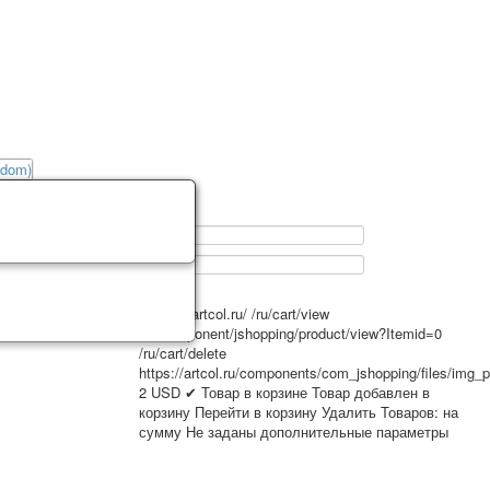
0
https://artcol.ru/
/ru/cart/view
/ru/component/jshopping/product/view?Itemid=0
/ru/cart/delete
https://artcol.ru/components/com_jshopping/files/img_
2
USD
✔ Товар в корзине
Товар добавлен в
корзину
Перейти в корзину
Удалить
Товаров:
на
сумму
Не заданы дополнительные параметры