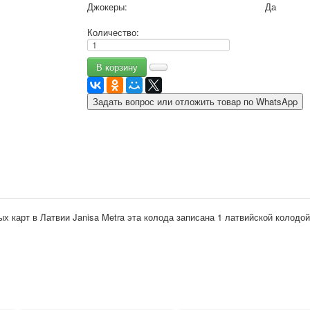
Джокеры:
Да
9 мая - день победы
Разные пожелания
Количество:
1 сентября школа
Приглашение
Новости
Новости карточных колод
Задать вопрос или отложить товар по WhatsApp
Новости открыток
О сайте
Ссылки
Наше видео
доставка
Избранное
х карт в Латвии Janisa Metra эта колода записана 1 латвийской колодой