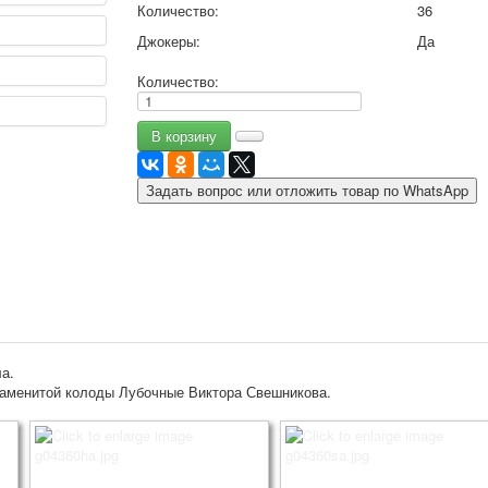
Количество:
36
9 мая - день победы
Джокеры:
Да
Разные пожелания
1 сентября школа
Количество:
Приглашение
Новости
Новости карточных колод
Новости открыток
Задать вопрос или отложить товар по WhatsApp
О сайте
Ссылки
Наше видео
доставка
Избранное
а.
наменитой колоды Лубочные Виктора Свешникова.