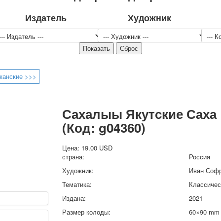
Спорт
Издатель
Художник
Джокеры
Транспорт
Охота и рыбалка
Комбинат Цветной Печати
Армия и полиция
лканские >>>
Недорогие колоды для игры
Юмор
Открытки
Сахалыы Якутские Саха
С Новым годом!
8 марта
(Код:
g04360
)
23 февраля
Поздравляю
Цена:
19.00 USD
страна:
Россия
Свадьба
Художник:
Иван Соф
С днём рождения!
1 мая
Тематика:
Классичес
Октябрьская революция
Издана:
2021
С рождеством
Размер колоды:
60×90 mm
Пасха