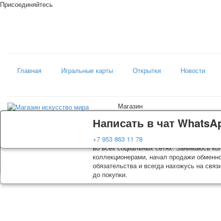
Присоединяйтесь
Главная
Игральные карты
Открытки
Новости
Магазин
искусство мира
Доставка
Гарантия
Написать в чат WhatsA
Колоды, почтовые открытки тщательно уп
Вы покупаете колоды игральных карт, поч
+7 953 863 11 78
оплаты. Исключение: репринт под заказ, 
во всех социальных сетях. Занимаюсь кол
осуществляется почтой России с треком о
коллекционерами, начал продажи обменно
момент покупки. По желанию покупателя 
обязательства и всегда нахожусь на связ
до покупки.