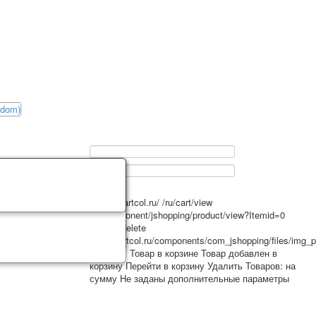
0
https://artcol.ru/
/ru/cart/view
/ru/component/jshopping/product/view?Itemid=0
/ru/cart/delete
https://artcol.ru/components/com_jshopping/files/img_
2
USD
✔ Товар в корзине
Товар добавлен в
корзину
Перейти в корзину
Удалить
Товаров:
на
сумму
Не заданы дополнительные параметры