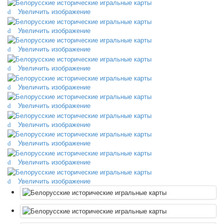
Октябрьская революция
Увеличить изображение
С рождеством
Увеличить изображение
Пасха
9 мая - день победы
Увеличить изображение
Разные пожелания
Увеличить изображение
1 сентября школа
Приглашение
Увеличить изображение
Новости
Новости карточных колод
Увеличить изображение
Новости открыток
О сайте
Увеличить изображение
Ссылки
Увеличить изображение
Наше видео
доставка
Увеличить изображение
Избранное
Увеличить изображение