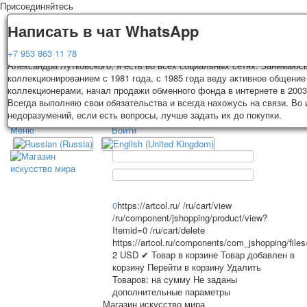
Присоединяйтесь
Доставка
Гарантия
Написать в чат WhatsApp
Колоды, почтовые открытки тщательно упаковываются и отправляются
Вы покупаете колоды игральных карт, почтовые открытки из частной к
+7 953 863 11 78
3-4 рабочих дней после оплаты. Исключение: репринт под заказ, таки
Александра Лутковского, я есть во всех социальных сетях. Занимаюс
карт отправляются в течении 7-8 рабочих дней. Отправка осуществляе
коллекционированием с 1981 года, с 1985 года веду активное общение
России с треком отслеживания. Цена пересылки зависит от веса и та
коллекционерами, начал продажи обменного фонда в интернете в 2003
TPL_PROTOSTAR_TOGGLE_MENU
на момент покупки. По желанию покупателя возможна отправка СДЕК 
Всегда выполняю свои обязательства и всегда нахожусь на связи. Во
другими транспортными компаниями.
недоразумений, если есть вопросы, лучше задать их до покупки.
Меню
Войти
Главная
Игральные карты
Главная
Игральные карты
Классические
Эротические рисунки
Открытки
Новости
О сайте
Рекламные
0
https://artcol.ru/
/ru/cart/view
/ru/component/jshopping/product/view?
Эротические фотоколоды
Itemid=0
/ru/cart/delete
Пин-ап
https://artcol.ru/components/com_jshopping/file
Избранное
Политические
2
USD
✔ Товар в корзине
Товар добавлен в
корзину
Перейти в корзину
Удалить
Нестандартные
Товаров:
на сумму
Не заданы
Исторические личности
дополнительные параметры
Личности-звезды
Магазин искусство мира