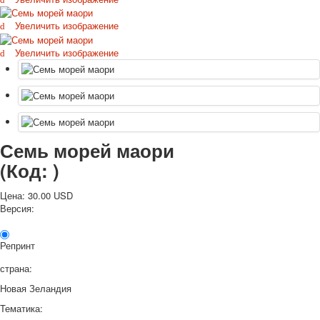
Октябрьская революция
Увеличить изображение
С рождеством
Пасха
Увеличить изображение
9 мая - день победы
Разные пожелания
1 сентября школа
Приглашение
Новости
Семь морей маори
Новости карточных колод
Новости открыток
(Код:
)
О сайте
Ссылки
Цена:
30.00 USD
Версия:
Наше видео
доставка
Избранное
Репринт
страна:
Новая Зеландия
Тематика: