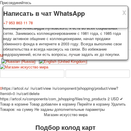
Присоединяйтесь
X
X
X
Доставка
Гарантия
Написать в чат WhatsApp
Колоды, почтовые открытки тщательно упаковываются и
Вы покупаете колоды игральных карт, почтовые открытки из частной
+7 953 863 11 78
отправляются в течении 3-4 рабочих дней после оплаты.
коллекции Александра Лутковского, я есть во всех социальных
Исключение: репринт под заказ, такие колоды карт отправляются в
сетях. Занимаюсь коллекционированием с 1981 года, с 1985 года
течении 7-8 рабочих дней. Отправка осуществляется почтой России
веду активное общение с коллекционерами, начал продажи
TPL_PROTOSTAR_TOGGLE_MENU
с треком отслеживания. Цена пересылки зависит от веса и тарифов
обменного фонда в интернете в 2003 году. Всегда выполняю свои
почты на момент покупки. По желанию покупателя возможна
обязательства и всегда нахожусь на связи. Во избежание
отправка СДЕК или другими транспортными компаниями.
недоразумений, если есть вопросы, лучше задать их до покупки.
Меню
Войти
Главная
Игральные карты
Открытки
Главная
Игральные карты
Классические
Эротические рисунки
Новости
О сайте
Избранное
Рекламные
0
https://artcol.ru/
/ru/cart/view
/ru/component/jshopping/product/view?
Itemid=0
/ru/cart/delete
Эротические фотоколоды
https://artcol.ru/components/com_jshopping/files/img_products
2
USD
✔
Пин-ап
Товар в корзине
Товар добавлен в корзину
Перейти в корзину
Удалить
Политические
Товаров:
на сумму
Не заданы дополнительные параметры
Магазин искусство мира
Нестандартные
Исторические личности
Подбор колод карт
Личности-звезды