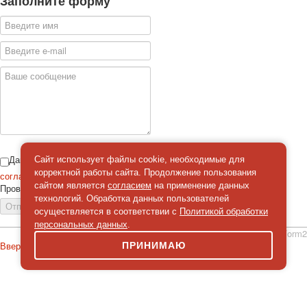
Заполните форму
Даю
Сайт использует файлы cookie, необходимые для
корректной работы сайта. Продолжение пользования
согласие
на обработку персональных данных
сайтом является
согласием
на применение данных
Проверка
*
технологий. Обработка данных пользователей
Отправить сообщение
осуществляется в соответствии с
Политикой обработки
персональных данных
.
simpleForm2
Вверх
ПРИНИМАЮ
О сайте
Политика конфиденциальности
Карта сайта
© 2026 Магазин искусство мира