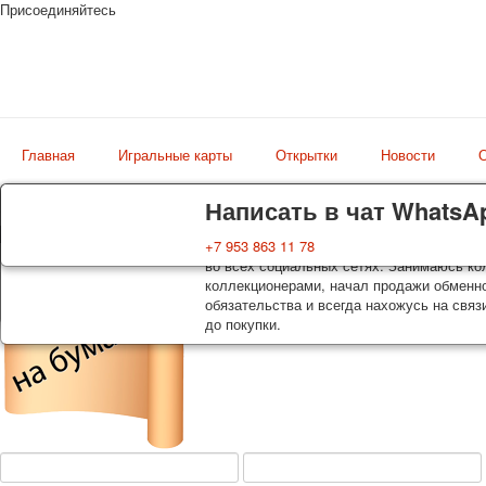
Присоединяйтесь
Главная
Игральные карты
Открытки
Новости
О
Доставка
Гарантия
Написать в чат WhatsA
Колоды, почтовые открытки тщательно уп
Вы покупаете колоды игральных карт, поч
+7 953 863 11 78
Магазин
оплаты. Исключение: репринт под заказ, 
во всех социальных сетях. Занимаюсь кол
искусство мира
осуществляется почтой России с треком 
коллекционерами, начал продажи обменно
момент покупки. По желанию покупателя
обязательства и всегда нахожусь на связ
до покупки.