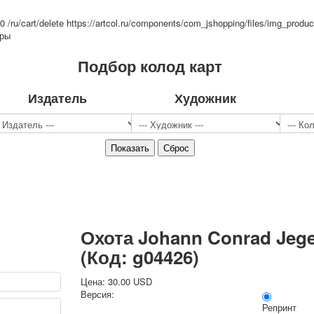
Спорт
=0
/ru/cart/delete
https://artcol.ru/components/com_jshopping/files/img_produc
Джокеры
тры
Транспорт
Подбор колод карт
Охота и рыбалка
Комбинат Цветной Печати
Армия и полиция
Издатель
Художник
Недорогие колоды для игры
Юмор
Открытки
С Новым годом!
8 марта
23 февраля
Поздравляю
Свадьба
Охота Johann Conrad Jege
С днём рождения!
(Код:
g04426
)
1 мая
Октябрьская революция
Цена:
30.00 USD
С рождеством
Версия:
Репринт
Пасха