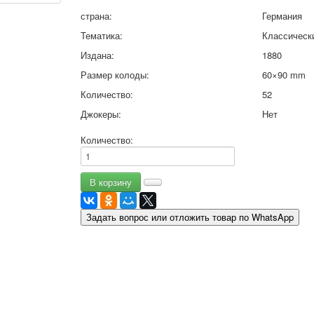
9 мая - день победы
страна:
Германия
Разные пожелания
Тематика:
Классическ
1 сентября школа
Издана:
1880
Приглашение
Размер колоды:
60×90 mm
Новости
Новости карточных колод
Количество:
52
Новости открыток
Джокеры:
Нет
О сайте
Ссылки
Количество:
Наше видео
доставка
Избранное
Задать вопрос или отложить товар по WhatsApp