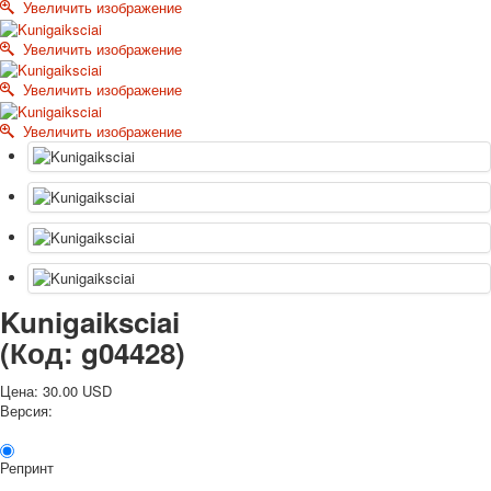
Увеличить изображение
Октябрьская революция
С рождеством
Увеличить изображение
Пасха
Увеличить изображение
9 мая - день победы
Разные пожелания
Увеличить изображение
1 сентября школа
Приглашение
Новости
Новости карточных колод
Новости открыток
О сайте
Ссылки
Kunigaiksciai
Наше видео
(Код:
g04428
)
доставка
Избранное
Цена:
30.00 USD
Версия:
Репринт