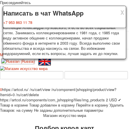
Присоединяйтесь
X
X
X
Доставка
Гарантия
Написать в чат WhatsApp
Колоды, почтовые открытки тщательно упаковываются и
Вы покупаете колоды игральных карт, почтовые открытки из частной
+7 953 863 11 78
отправляются в течении 3-4 рабочих дней после оплаты.
коллекции Александра Лутковского, я есть во всех социальных
Исключение: репринт под заказ, такие колоды карт отправляются в
сетях. Занимаюсь коллекционированием с 1981 года, с 1985 года
течении 7-8 рабочих дней. Отправка осуществляется почтой России
веду активное общение с коллекционерами, начал продажи
TPL_PROTOSTAR_TOGGLE_MENU
с треком отслеживания. Цена пересылки зависит от веса и тарифов
обменного фонда в интернете в 2003 году. Всегда выполняю свои
почты на момент покупки. По желанию покупателя возможна
обязательства и всегда нахожусь на связи. Во избежание
отправка СДЕК или другими транспортными компаниями.
недоразумений, если есть вопросы, лучше задать их до покупки.
Меню
Войти
Главная
Игральные карты
Открытки
Главная
Игральные карты
Классические
Эротические рисунки
Новости
О сайте
Избранное
Рекламные
0
https://artcol.ru/
/ru/cart/view
/ru/component/jshopping/product/view?
Эротические фотоколоды
Itemid=0
/ru/cart/delete
Пин-ап
https://artcol.ru/components/com_jshopping/files/img_products
2
USD
✔
Товар в корзине
Товар добавлен в корзину
Перейти в корзину
Удалить
Политические
Товаров:
на сумму
Не заданы дополнительные параметры
Нестандартные
Магазин искусство мира
Исторические личности
Подбор колод карт
Личности-звезды