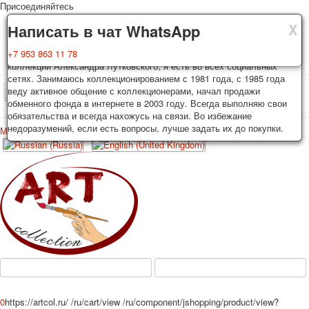
Присоединяйтесь
X
X
X
Доставка
Гарантия
Написать в чат WhatsApp
Колоды, почтовые открытки тщательно упаковываются и
Вы покупаете колоды игральных карт, почтовые открытки из частной
+7 953 863 11 78
отправляются в течении 3-4 рабочих дней после оплаты.
коллекции Александра Лутковского, я есть во всех социальных
Исключение: репринт под заказ, такие колоды карт отправляются в
сетях. Занимаюсь коллекционированием с 1981 года, с 1985 года
течении 7-8 рабочих дней. Отправка осуществляется почтой России
веду активное общение с коллекционерами, начал продажи
TPL_PROTOSTAR_TOGGLE_MENU
с треком отслеживания. Цена пересылки зависит от веса и тарифов
обменного фонда в интернете в 2003 году. Всегда выполняю свои
почты на момент покупки. По желанию покупателя возможна
обязательства и всегда нахожусь на связи. Во избежание
отправка СДЕК или другими транспортными компаниями.
недоразумений, если есть вопросы, лучше задать их до покупки.
Меню
Войти
Главная
Игральные карты
Открытки
Главная
Игральные карты
Классические
Эротические рисунки
Новости
О сайте
Избранное
Рекламные
Эротические фотоколоды
Пин-ап
Политические
Нестандартные
Исторические личности
0
https://artcol.ru/
/ru/cart/view
/ru/component/jshopping/product/view?
Личности-звезды