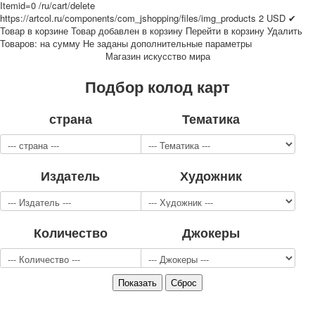
Itemid=0
/ru/cart/delete
Для детей
https://artcol.ru/components/com_jshopping/files/img_products
2
USD
✔
Видовые
Товар в корзине
Товар добавлен в корзину
Перейти в корзину
Удалить
Товаров:
на сумму
Не заданы дополнительные параметры
Звери
Магазин искусство мира
Спорт
Джокеры
Подбор колод карт
Транспорт
Охота и рыбалка
страна
Тематика
Комбинат Цветной Печати
Армия и полиция
Недорогие колоды для игры
Издатель
Художник
Юмор
Открытки
С Новым годом!
8 марта
Количество
Джокеры
23 февраля
Поздравляю
Свадьба
С днём рождения!
1 мая