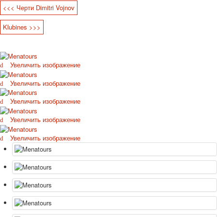
<<< Черти Dimitri Vojnov
Октябрьская революция
С рождеством
Klubines >>>
Пасха
9 мая - день победы
Разные пожелания
Увеличить изображение
1 сентября школа
Приглашение
Увеличить изображение
Новости
Новости карточных колод
Увеличить изображение
Новости открыток
Увеличить изображение
О сайте
Ссылки
Увеличить изображение
Наше видео
доставка
Избранное