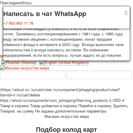
Присоединяйтесь
X
X
X
Доставка
Гарантия
Написать в чат WhatsApp
Колоды, почтовые открытки тщательно упаковываются и
Вы покупаете колоды игральных карт, почтовые открытки из частной
+7 953 863 11 78
отправляются в течении 3-4 рабочих дней после оплаты.
коллекции Александра Лутковского, я есть во всех социальных
Исключение: репринт под заказ, такие колоды карт отправляются в
сетях. Занимаюсь коллекционированием с 1981 года, с 1985 года
течении 7-8 рабочих дней. Отправка осуществляется почтой России
веду активное общение с коллекционерами, начал продажи
TPL_PROTOSTAR_TOGGLE_MENU
с треком отслеживания. Цена пересылки зависит от веса и тарифов
обменного фонда в интернете в 2003 году. Всегда выполняю свои
почты на момент покупки. По желанию покупателя возможна
обязательства и всегда нахожусь на связи. Во избежание
отправка СДЕК или другими транспортными компаниями.
недоразумений, если есть вопросы, лучше задать их до покупки.
Меню
Войти
Главная
Игральные карты
Открытки
Главная
Игральные карты
Классические
Эротические рисунки
Новости
О сайте
Избранное
Рекламные
0
https://artcol.ru/
/ru/cart/view
/ru/component/jshopping/product/view?
Itemid=0
/ru/cart/delete
Эротические фотоколоды
https://artcol.ru/components/com_jshopping/files/img_products
2
USD
✔
Пин-ап
Товар в корзине
Товар добавлен в корзину
Перейти в корзину
Удалить
Политические
Товаров:
на сумму
Не заданы дополнительные параметры
Магазин искусство мира
Нестандартные
Исторические личности
Подбор колод карт
Личности-звезды