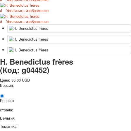
Октябрьская революция
Увеличить изображение
С рождеством
Пасха
Увеличить изображение
9 мая - день победы
Разные пожелания
1 сентября школа
Приглашение
Новости
H. Benedictus frères
Новости карточных колод
Новости открыток
(Код:
g04452
)
О сайте
Ссылки
Цена:
30.00 USD
Версия:
Наше видео
доставка
Избранное
Репринт
страна:
Бельгия
Тематика: