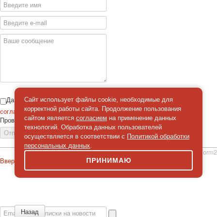
Даю
Сайт использует файлы cookie, необходимые для
корректной работы сайта. Продолжение пользования
согласие
на обработку персональных данных
сайтом является
согласием
на применение данных
Проверка
*
технологий. Обработка данных пользователей
Отправить сообщение
осуществляется в соответствии с
Политикой обработки
персональных данных
.
simpleForm2
Вверх
ПРИНИМАЮ
О сайте
Политика конфиденциальности
Карта сайта
© 2026 Магазин искусство мира