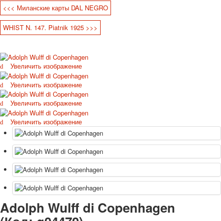
<<< Миланские карты DAL NEGRO
Октябрьская революция
С рождеством
WHIST N. 147. Piatnik 1925 >>>
Пасха
9 мая - день победы
Разные пожелания
Увеличить изображение
1 сентября школа
Приглашение
Увеличить изображение
Новости
Новости карточных колод
Увеличить изображение
Новости открыток
Увеличить изображение
О сайте
Ссылки
Наше видео
доставка
Избранное
Adolph Wulff di Copenhagen