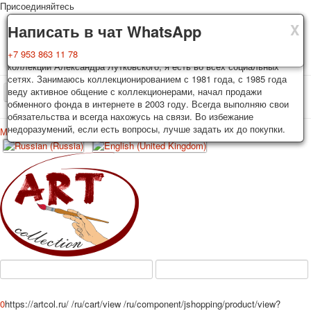
Присоединяйтесь
X
X
X
Доставка
Гарантия
Написать в чат WhatsApp
Колоды, почтовые открытки тщательно упаковываются и
Вы покупаете колоды игральных карт, почтовые открытки из частной
+7 953 863 11 78
отправляются в течении 3-4 рабочих дней после оплаты.
коллекции Александра Лутковского, я есть во всех социальных
Исключение: репринт под заказ, такие колоды карт отправляются в
сетях. Занимаюсь коллекционированием с 1981 года, с 1985 года
течении 7-8 рабочих дней. Отправка осуществляется почтой России
веду активное общение с коллекционерами, начал продажи
TPL_PROTOSTAR_TOGGLE_MENU
с треком отслеживания. Цена пересылки зависит от веса и тарифов
обменного фонда в интернете в 2003 году. Всегда выполняю свои
почты на момент покупки. По желанию покупателя возможна
обязательства и всегда нахожусь на связи. Во избежание
отправка СДЕК или другими транспортными компаниями.
недоразумений, если есть вопросы, лучше задать их до покупки.
Меню
Войти
Главная
Игральные карты
Открытки
Главная
Игральные карты
Классические
Эротические рисунки
Новости
О сайте
Избранное
Рекламные
Эротические фотоколоды
Пин-ап
Политические
Нестандартные
Исторические личности
0
https://artcol.ru/
/ru/cart/view
/ru/component/jshopping/product/view?
Личности-звезды