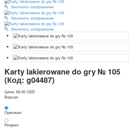
Октябрьская революция
Увеличить изображение
С рождеством
Увеличить изображение
Пасха
9 мая - день победы
Увеличить изображение
Разные пожелания
1 сентября школа
Приглашение
Новости
Новости карточных колод
Новости открыток
Karty lakierowane do gry № 105
О сайте
(Код:
g04487
)
Ссылки
Наше видео
Цена:
69.00 USD
доставка
Версия:
Избранное
Оригинал
Репринт