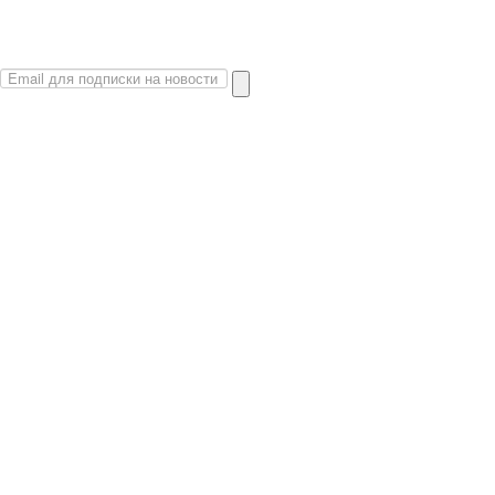
О сайте
Политика конфиденциальности
Карта сайта
© 2026 Магазин искусство мира