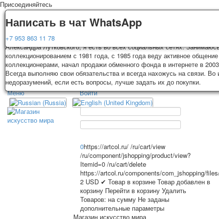
Присоединяйтесь
Доставка
Гарантия
Написать в чат WhatsApp
Колоды, почтовые открытки тщательно упаковываются и отправляются
Вы покупаете колоды игральных карт, почтовые открытки из частной к
+7 953 863 11 78
3-4 рабочих дней после оплаты. Исключение: репринт под заказ, таки
Александра Лутковского, я есть во всех социальных сетях. Занимаюс
карт отправляются в течении 7-8 рабочих дней. Отправка осуществляе
коллекционированием с 1981 года, с 1985 года веду активное общение
России с треком отслеживания. Цена пересылки зависит от веса и та
коллекционерами, начал продажи обменного фонда в интернете в 2003
TPL_PROTOSTAR_TOGGLE_MENU
на момент покупки. По желанию покупателя возможна отправка СДЕК 
Всегда выполняю свои обязательства и всегда нахожусь на связи. Во
другими транспортными компаниями.
недоразумений, если есть вопросы, лучше задать их до покупки.
Меню
Войти
Главная
Игральные карты
Главная
Игральные карты
Классические
Эротические рисунки
Открытки
Новости
О сайте
Рекламные
0
https://artcol.ru/
/ru/cart/view
/ru/component/jshopping/product/view?
Эротические фотоколоды
Itemid=0
/ru/cart/delete
Пин-ап
https://artcol.ru/components/com_jshopping/file
Избранное
Политические
2
USD
✔ Товар в корзине
Товар добавлен в
корзину
Перейти в корзину
Удалить
Нестандартные
Товаров:
на сумму
Не заданы
Исторические личности
дополнительные параметры
Личности-звезды
Магазин искусство мира