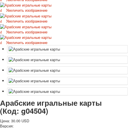
Октябрьская революция
Увеличить изображение
С рождеством
Пасха
Увеличить изображение
9 мая - день победы
Увеличить изображение
Разные пожелания
1 сентября школа
Увеличить изображение
Приглашение
Новости
Новости карточных колод
Новости открыток
О сайте
Ссылки
Наше видео
доставка
Избранное
Арабские игральные карты
(Код:
g04504
)
Цена:
30.00 USD
Версия: