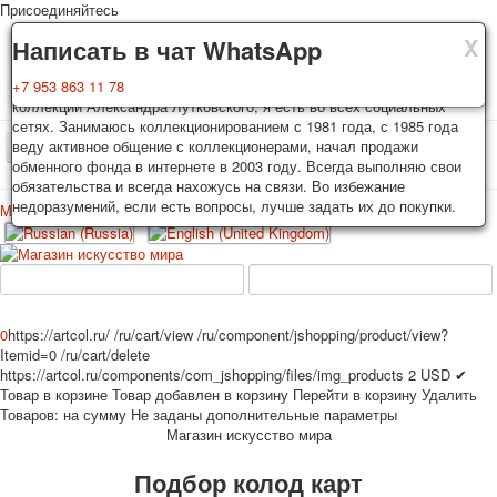
Присоединяйтесь
X
X
X
Доставка
Гарантия
Написать в чат WhatsApp
Колоды, почтовые открытки тщательно упаковываются и
Вы покупаете колоды игральных карт, почтовые открытки из частной
+7 953 863 11 78
отправляются в течении 3-4 рабочих дней после оплаты.
коллекции Александра Лутковского, я есть во всех социальных
Исключение: репринт под заказ, такие колоды карт отправляются в
сетях. Занимаюсь коллекционированием с 1981 года, с 1985 года
течении 7-8 рабочих дней. Отправка осуществляется почтой России
веду активное общение с коллекционерами, начал продажи
TPL_PROTOSTAR_TOGGLE_MENU
с треком отслеживания. Цена пересылки зависит от веса и тарифов
обменного фонда в интернете в 2003 году. Всегда выполняю свои
почты на момент покупки. По желанию покупателя возможна
обязательства и всегда нахожусь на связи. Во избежание
отправка СДЕК или другими транспортными компаниями.
недоразумений, если есть вопросы, лучше задать их до покупки.
Меню
Войти
Главная
Игральные карты
Открытки
Главная
Игральные карты
Классические
Эротические рисунки
Новости
О сайте
Избранное
Рекламные
0
https://artcol.ru/
/ru/cart/view
/ru/component/jshopping/product/view?
Itemid=0
/ru/cart/delete
Эротические фотоколоды
https://artcol.ru/components/com_jshopping/files/img_products
2
USD
✔
Пин-ап
Товар в корзине
Товар добавлен в корзину
Перейти в корзину
Удалить
Политические
Товаров:
на сумму
Не заданы дополнительные параметры
Магазин искусство мира
Нестандартные
Исторические личности
Подбор колод карт
Личности-звезды