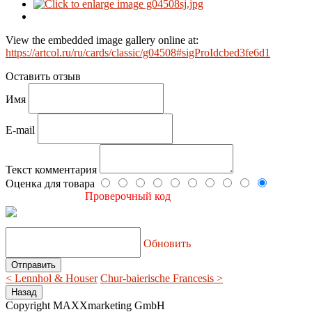
View the embedded image gallery online at:
https://artcol.ru/ru/cards/classic/g04508#sigProIdcbed3fe6d1
Оставить отзыв
Имя
E-mail
Текст комментария
Оценка для товара
Проверочный код
Обновить
< Lennhol & Houser
Chur-baierische Francesis >
Copyright MAXXmarketing GmbH