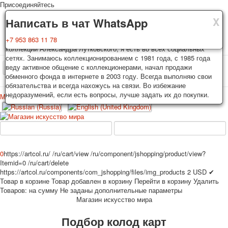
Присоединяйтесь
X
X
X
Доставка
Гарантия
Написать в чат WhatsApp
Колоды, почтовые открытки тщательно упаковываются и
Вы покупаете колоды игральных карт, почтовые открытки из частной
+7 953 863 11 78
отправляются в течении 3-4 рабочих дней после оплаты.
коллекции Александра Лутковского, я есть во всех социальных
Исключение: репринт под заказ, такие колоды карт отправляются в
сетях. Занимаюсь коллекционированием с 1981 года, с 1985 года
течении 7-8 рабочих дней. Отправка осуществляется почтой России
веду активное общение с коллекционерами, начал продажи
TPL_PROTOSTAR_TOGGLE_MENU
с треком отслеживания. Цена пересылки зависит от веса и тарифов
обменного фонда в интернете в 2003 году. Всегда выполняю свои
почты на момент покупки. По желанию покупателя возможна
обязательства и всегда нахожусь на связи. Во избежание
отправка СДЕК или другими транспортными компаниями.
недоразумений, если есть вопросы, лучше задать их до покупки.
Меню
Войти
Главная
Игральные карты
Открытки
Главная
Игральные карты
Классические
Эротические рисунки
Новости
О сайте
Избранное
Рекламные
0
https://artcol.ru/
/ru/cart/view
/ru/component/jshopping/product/view?
Itemid=0
/ru/cart/delete
Эротические фотоколоды
https://artcol.ru/components/com_jshopping/files/img_products
2
USD
✔
Пин-ап
Товар в корзине
Товар добавлен в корзину
Перейти в корзину
Удалить
Политические
Товаров:
на сумму
Не заданы дополнительные параметры
Магазин искусство мира
Нестандартные
Исторические личности
Подбор колод карт
Личности-звезды