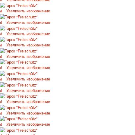
Октябрьская революция
Увеличить изображение
С рождеством
Пасха
Увеличить изображение
9 мая - день победы
Увеличить изображение
Разные пожелания
1 сентября школа
Увеличить изображение
Приглашение
Новости
Увеличить изображение
Новости карточных колод
Увеличить изображение
Новости открыток
О сайте
Увеличить изображение
Ссылки
Наше видео
Увеличить изображение
доставка
Увеличить изображение
Избранное
Увеличить изображение
Увеличить изображение