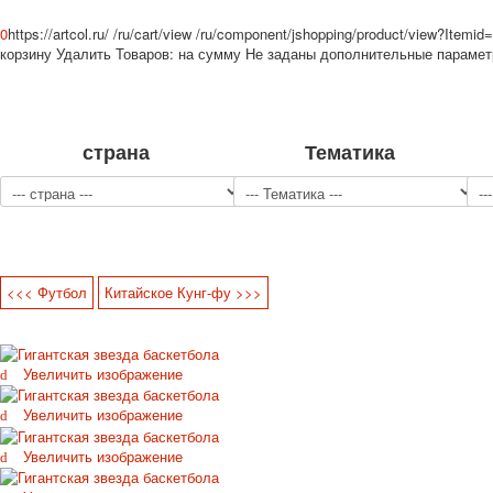
0
https://artcol.ru/
/ru/cart/view
/ru/component/jshopping/product/view?Itemid
корзину
Удалить
Товаров:
на сумму
Не заданы дополнительные параме
страна
Тематика
<<< Футбол
Китайское Кунг-фу >>>
Увеличить изображение
Увеличить изображение
Увеличить изображение