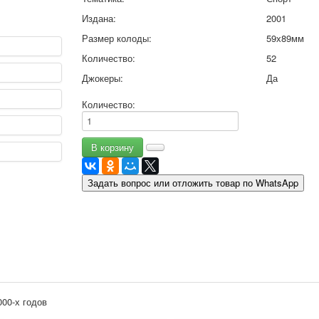
9 мая - день победы
Издана:
2001
Разные пожелания
Размер колоды:
59х89мм
1 сентября школа
Количество:
52
Приглашение
Новости
Джокеры:
Да
Новости карточных колод
Количество:
Новости открыток
О сайте
Ссылки
Наше видео
доставка
Задать вопрос или отложить товар по WhatsApp
Избранное
00-х годов