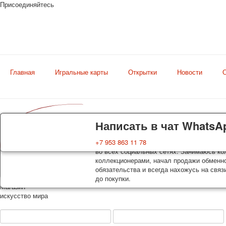
Присоединяйтесь
Главная
Игральные карты
Открытки
Новости
О
Доставка
Гарантия
Написать в чат WhatsA
Колоды, почтовые открытки тщательно уп
Вы покупаете колоды игральных карт, поч
+7 953 863 11 78
оплаты. Исключение: репринт под заказ, 
во всех социальных сетях. Занимаюсь кол
осуществляется почтой России с треком 
коллекционерами, начал продажи обменно
момент покупки. По желанию покупателя
обязательства и всегда нахожусь на связ
до покупки.
Магазин
искусство мира