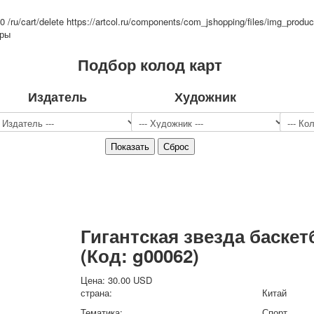
Спорт
=0
/ru/cart/delete
https://artcol.ru/components/com_jshopping/files/img_produc
Джокеры
тры
Транспорт
Подбор колод карт
Охота и рыбалка
Комбинат Цветной Печати
Издатель
Художник
Армия и полиция
Недорогие колоды для игры
Юмор
Открытки
С Новым годом!
8 марта
23 февраля
Поздравляю
Свадьба
Гигантская звезда баскет
С днём рождения!
(Код:
g00062
)
1 мая
Октябрьская революция
Цена:
30.00 USD
страна:
С рождеством
Китай
Пасха
Тематика:
Спорт