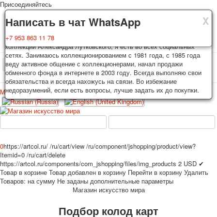
Присоединяйтесь
X
X
X
Доставка
Гарантия
Написать в чат WhatsApp
Колоды, почтовые открытки тщательно упаковываются и
Вы покупаете колоды игральных карт, почтовые открытки из частной
+7 953 863 11 78
отправляются в течении 3-4 рабочих дней после оплаты.
коллекции Александра Лутковского, я есть во всех социальных
Исключение: репринт под заказ, такие колоды карт отправляются в
сетях. Занимаюсь коллекционированием с 1981 года, с 1985 года
течении 7-8 рабочих дней. Отправка осуществляется почтой России
веду активное общение с коллекционерами, начал продажи
TPL_PROTOSTAR_TOGGLE_MENU
с треком отслеживания. Цена пересылки зависит от веса и тарифов
обменного фонда в интернете в 2003 году. Всегда выполняю свои
почты на момент покупки. По желанию покупателя возможна
обязательства и всегда нахожусь на связи. Во избежание
отправка СДЕК или другими транспортными компаниями.
недоразумений, если есть вопросы, лучше задать их до покупки.
Меню
Войти
Главная
Игральные карты
Открытки
Главная
Игральные карты
Классические
Эротические рисунки
Новости
О сайте
Избранное
Рекламные
0
https://artcol.ru/
/ru/cart/view
/ru/component/jshopping/product/view?
Itemid=0
/ru/cart/delete
Эротические фотоколоды
https://artcol.ru/components/com_jshopping/files/img_products
2
USD
✔
Пин-ап
Товар в корзине
Товар добавлен в корзину
Перейти в корзину
Удалить
Политические
Товаров:
на сумму
Не заданы дополнительные параметры
Магазин искусство мира
Нестандартные
Исторические личности
Подбор колод карт
Личности-звезды