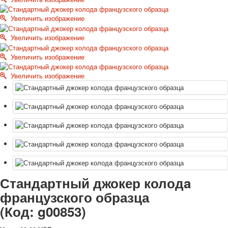
Октябрьская революция
Увеличить изображение
С рождеством
Пасха
Увеличить изображение
9 мая - день победы
Увеличить изображение
Разные пожелания
1 сентября школа
Увеличить изображение
Приглашение
Новости
Новости карточных колод
Новости открыток
О сайте
Ссылки
Наше видео
доставка
Избранное
Стандартный джокер колодa
французского образца
(Код:
g00853
)