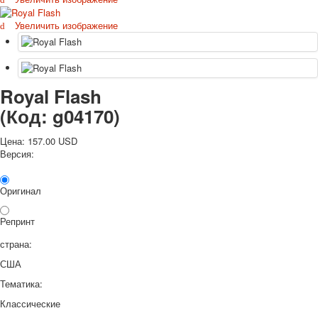
Октябрьская революция
Увеличить изображение
С рождеством
Пасха
9 мая - день победы
Разные пожелания
Royal Flash
1 сентября школа
(Код:
g04170
)
Приглашение
Новости
Цена:
157.00 USD
Новости карточных колод
Версия:
Новости открыток
О сайте
Оригинал
Ссылки
Наше видео
Репринт
доставка
Избранное
страна:
США
Тематика:
Классические