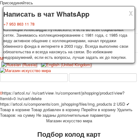
Присоединяйтесь
X
X
X
Доставка
Гарантия
Написать в чат WhatsApp
Колоды, почтовые открытки тщательно упаковываются и
Вы покупаете колоды игральных карт, почтовые открытки из частной
+7 953 863 11 78
отправляются в течении 3-4 рабочих дней после оплаты.
коллекции Александра Лутковского, я есть во всех социальных
Исключение: репринт под заказ, такие колоды карт отправляются в
сетях. Занимаюсь коллекционированием с 1981 года, с 1985 года
течении 7-8 рабочих дней. Отправка осуществляется почтой России
веду активное общение с коллекционерами, начал продажи
TPL_PROTOSTAR_TOGGLE_MENU
с треком отслеживания. Цена пересылки зависит от веса и тарифов
обменного фонда в интернете в 2003 году. Всегда выполняю свои
почты на момент покупки. По желанию покупателя возможна
обязательства и всегда нахожусь на связи. Во избежание
отправка СДЕК или другими транспортными компаниями.
недоразумений, если есть вопросы, лучше задать их до покупки.
Меню
Войти
Главная
Игральные карты
Открытки
Главная
Игральные карты
Классические
Эротические рисунки
Новости
О сайте
Избранное
Рекламные
0
https://artcol.ru/
/ru/cart/view
/ru/component/jshopping/product/view?
Itemid=0
/ru/cart/delete
Эротические фотоколоды
https://artcol.ru/components/com_jshopping/files/img_products
2
USD
✔
Пин-ап
Товар в корзине
Товар добавлен в корзину
Перейти в корзину
Удалить
Политические
Товаров:
на сумму
Не заданы дополнительные параметры
Магазин искусство мира
Нестандартные
Исторические личности
Подбор колод карт
Личности-звезды