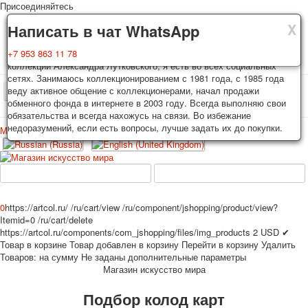
Присоединяйтесь
X
X
X
Доставка
Гарантия
Написать в чат WhatsApp
Колоды, почтовые открытки тщательно упаковываются и
Вы покупаете колоды игральных карт, почтовые открытки из частной
+7 953 863 11 78
отправляются в течении 3-4 рабочих дней после оплаты.
коллекции Александра Лутковского, я есть во всех социальных
Исключение: репринт под заказ, такие колоды карт отправляются в
сетях. Занимаюсь коллекционированием с 1981 года, с 1985 года
течении 7-8 рабочих дней. Отправка осуществляется почтой России
веду активное общение с коллекционерами, начал продажи
TPL_PROTOSTAR_TOGGLE_MENU
с треком отслеживания. Цена пересылки зависит от веса и тарифов
обменного фонда в интернете в 2003 году. Всегда выполняю свои
почты на момент покупки. По желанию покупателя возможна
обязательства и всегда нахожусь на связи. Во избежание
отправка СДЕК или другими транспортными компаниями.
недоразумений, если есть вопросы, лучше задать их до покупки.
Меню
Войти
Главная
Игральные карты
Открытки
Главная
Игральные карты
Классические
Эротические рисунки
Новости
О сайте
Избранное
Рекламные
0
https://artcol.ru/
/ru/cart/view
/ru/component/jshopping/product/view?
Itemid=0
/ru/cart/delete
Эротические фотоколоды
https://artcol.ru/components/com_jshopping/files/img_products
2
USD
✔
Пин-ап
Товар в корзине
Товар добавлен в корзину
Перейти в корзину
Удалить
Политические
Товаров:
на сумму
Не заданы дополнительные параметры
Магазин искусство мира
Нестандартные
Исторические личности
Подбор колод карт
Личности-звезды