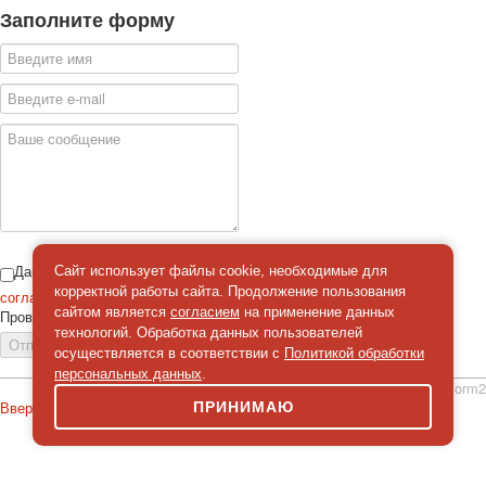
Заполните форму
Даю
Сайт использует файлы cookie, необходимые для
корректной работы сайта. Продолжение пользования
согласие
на обработку персональных данных
сайтом является
согласием
на применение данных
Проверка
*
технологий. Обработка данных пользователей
Отправить сообщение
осуществляется в соответствии с
Политикой обработки
персональных данных
.
simpleForm2
Вверх
ПРИНИМАЮ
О сайте
Политика конфиденциальности