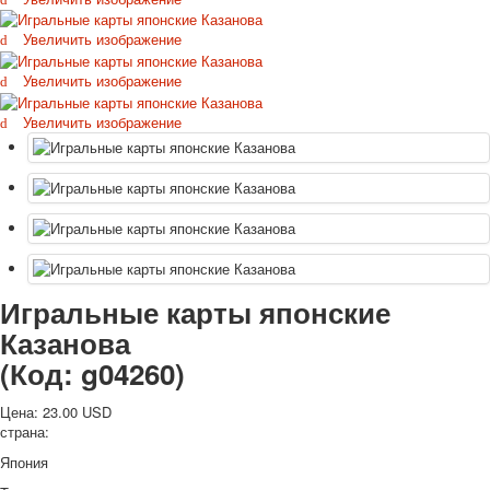
Октябрьская революция
Увеличить изображение
С рождеством
Пасха
Увеличить изображение
9 мая - день победы
Увеличить изображение
Разные пожелания
1 сентября школа
Приглашение
Новости
Новости карточных колод
Новости открыток
О сайте
Ссылки
Игральные карты японские
Наше видео
Казанова
доставка
(Код:
g04260
)
Избранное
Цена:
23.00 USD
страна:
Япония