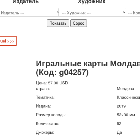
Издатель
Художник
Спорт
Джокеры
Транспорт
Охота и рыбалка
Комбинат Цветной Печати
Duel >>>
Армия и полиция
Недорогие колоды для игры
Юмор
Игральные карты Молдавск
Открытки
(Код:
g04257
)
С Новым годом!
8 марта
Цена:
57.00 USD
23 февраля
страна:
Молдова
Поздравляю
Тематика:
Классическ
Свадьба
Издана:
2019
С днём рождения!
Размер колоды:
53×90 мм
1 мая
Октябрьская революция
Количество:
52
С рождеством
Джокеры:
Да
Пасха