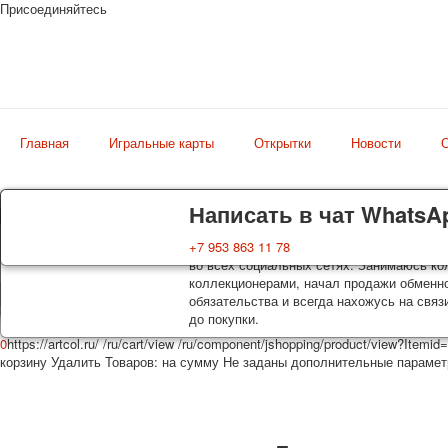
Присоединяйтесь
Главная
Игральные карты
Открытки
Новости
О
Доставка
Гарантия
Написать в чат WhatsA
Магазин
Колоды, почтовые открытки тщательно уп
Вы покупаете колоды игральных карт, поч
+7 953 863 11 78
искусство мира
оплаты. Исключение: репринт под заказ, 
во всех социальных сетях. Занимаюсь кол
осуществляется почтой России с треком 
коллекционерами, начал продажи обменно
момент покупки. По желанию покупателя
обязательства и всегда нахожусь на связ
до покупки.
0
https://artcol.ru/
/ru/cart/view
/ru/component/jshopping/product/view?Itemid
корзину
Удалить
Товаров:
на сумму
Не заданы дополнительные параме