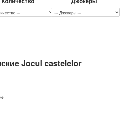
Количество
Джокеры
ие Jocul castelelor
ие