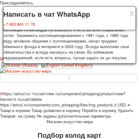
Присоединяйтесь
X
X
X
Доставка
Гарантия
Написать в чат WhatsApp
Колоды, почтовые открытки тщательно упаковываются и
Вы покупаете колоды игральных карт, почтовые открытки из частной
+7 953 863 11 78
отправляются в течении 3-4 рабочих дней после оплаты.
коллекции Александра Лутковского, я есть во всех социальных
Исключение: репринт под заказ, такие колоды карт отправляются в
сетях. Занимаюсь коллекционированием с 1981 года, с 1985 года
течении 7-8 рабочих дней. Отправка осуществляется почтой России
веду активное общение с коллекционерами, начал продажи
TPL_PROTOSTAR_TOGGLE_MENU
с треком отслеживания. Цена пересылки зависит от веса и тарифов
обменного фонда в интернете в 2003 году. Всегда выполняю свои
почты на момент покупки. По желанию покупателя возможна
обязательства и всегда нахожусь на связи. Во избежание
отправка СДЕК или другими транспортными компаниями.
недоразумений, если есть вопросы, лучше задать их до покупки.
Меню
Войти
Главная
Игральные карты
Открытки
Главная
Игральные карты
Классические
Эротические рисунки
Новости
О сайте
Избранное
Рекламные
0
https://artcol.ru/
/ru/cart/view
/ru/component/jshopping/product/view?
Itemid=0
/ru/cart/delete
Эротические фотоколоды
https://artcol.ru/components/com_jshopping/files/img_products
2
USD
✔
Пин-ап
Товар в корзине
Товар добавлен в корзину
Перейти в корзину
Удалить
Политические
Товаров:
на сумму
Не заданы дополнительные параметры
Магазин искусство мира
Нестандартные
Исторические личности
Подбор колод карт
Личности-звезды