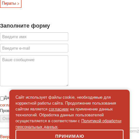
Пираты >
Заполните форму
Даю
Сайт использует файлы cookie, необходимые для
корректной работы сайта. Продолжение пользования
согласие
на обработку персональных данных
сайтом является
согласием
на применение данных
Проверка
*
технологий. Обработка данных пользователей
Отправить сообщение
осуществляется в соответствии с
Политикой обработки
персональных данных
.
simpleForm2
Вверх
ПРИНИМАЮ