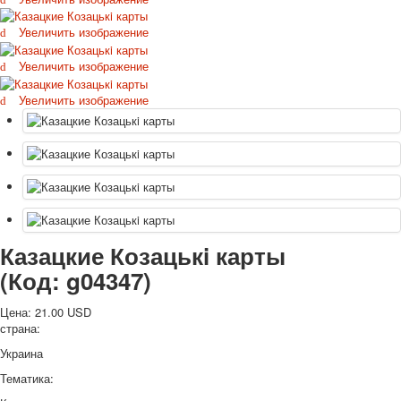
Октябрьская революция
Увеличить изображение
С рождеством
Пасха
Увеличить изображение
9 мая - день победы
Увеличить изображение
Разные пожелания
1 сентября школа
Приглашение
Новости
Новости карточных колод
Новости открыток
О сайте
Ссылки
Казацкие Козацькi карты
Наше видео
(Код:
g04347
)
доставка
Избранное
Цена:
21.00 USD
страна:
Украина
Тематика: