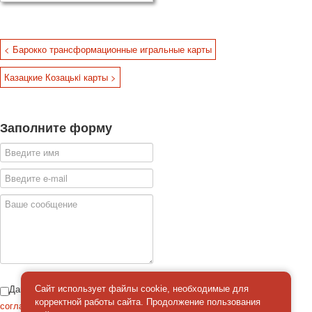
< Барокко трансформационные игральные карты
Казацкие Козацькi карты >
Заполните форму
Даю
Сайт использует файлы cookie, необходимые для
корректной работы сайта. Продолжение пользования
согласие
на обработку персональных данных