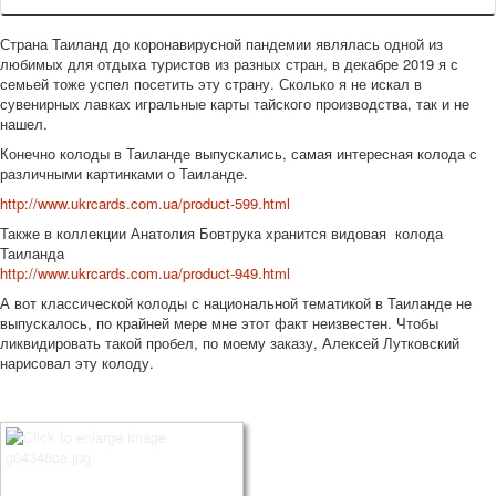
Страна Таиланд до коронавирусной пандемии являлась одной из
любимых для отдыха туристов из разных стран, в декабре 2019 я с
семьей тоже успел посетить эту страну. Сколько я не искал в
сувенирных лавках игральные карты тайского производства, так и не
нашел.
Конечно колоды в Таиланде выпускались, самая интересная колода с
различными картинками о Таиланде.
http://www.ukrcards.com.ua/product-599.html
Также в коллекции Анатолия Бовтрука хранится видовая колода
Таиланда
http://www.ukrcards.com.ua/product-949.html
А вот классической колоды с национальной тематикой в Таиланде не
выпускалось, по крайней мере мне этот факт неизвестен. Чтобы
ликвидировать такой пробел, по моему заказу, Алексей Лутковский
нарисовал эту колоду.