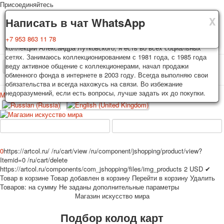
Присоединяйтесь
X
X
X
Доставка
Гарантия
Написать в чат WhatsApp
Колоды, почтовые открытки тщательно упаковываются и
Вы покупаете колоды игральных карт, почтовые открытки из частной
+7 953 863 11 78
отправляются в течении 3-4 рабочих дней после оплаты.
коллекции Александра Лутковского, я есть во всех социальных
Исключение: репринт под заказ, такие колоды карт отправляются в
сетях. Занимаюсь коллекционированием с 1981 года, с 1985 года
течении 7-8 рабочих дней. Отправка осуществляется почтой России
веду активное общение с коллекционерами, начал продажи
TPL_PROTOSTAR_TOGGLE_MENU
с треком отслеживания. Цена пересылки зависит от веса и тарифов
обменного фонда в интернете в 2003 году. Всегда выполняю свои
почты на момент покупки. По желанию покупателя возможна
обязательства и всегда нахожусь на связи. Во избежание
отправка СДЕК или другими транспортными компаниями.
недоразумений, если есть вопросы, лучше задать их до покупки.
Меню
Войти
Главная
Игральные карты
Открытки
Главная
Игральные карты
Классические
Эротические рисунки
Новости
О сайте
Избранное
Рекламные
0
https://artcol.ru/
/ru/cart/view
/ru/component/jshopping/product/view?
Itemid=0
/ru/cart/delete
Эротические фотоколоды
https://artcol.ru/components/com_jshopping/files/img_products
2
USD
✔
Пин-ап
Товар в корзине
Товар добавлен в корзину
Перейти в корзину
Удалить
Политические
Товаров:
на сумму
Не заданы дополнительные параметры
Магазин искусство мира
Нестандартные
Исторические личности
Подбор колод карт
Личности-звезды