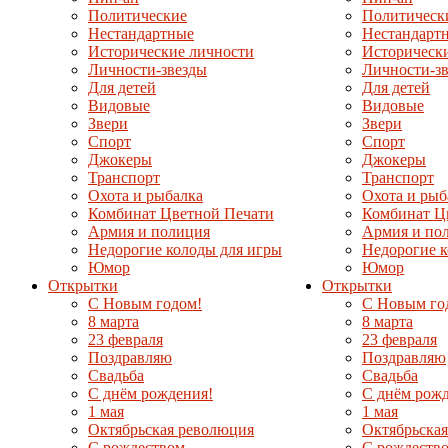
Политические
Политическ
Нестандартные
Нестандарт
Исторические личности
Историческ
Личности-звезды
Личности-з
Для детей
Для детей
Видовые
Видовые
Звери
Звери
Спорт
Спорт
Джокеры
Джокеры
Транспорт
Транспорт
Охота и рыбалка
Охота и рыб
Комбинат Цветной Печати
Комбинат Ц
Армия и полиция
Армия и по
Недорогие колоды для игры
Недорогие к
Юмор
Юмор
Открытки
Открытки
С Новым годом!
С Новым го
8 марта
8 марта
23 февраля
23 февраля
Поздравляю
Поздравляю
Свадьба
Свадьба
С днём рождения!
С днём рожд
1 мая
1 мая
Октябрьская революция
Октябрьска
С рождеством
С рождеств