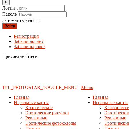
X
Логин
Пароль
Запомнить меня
Войти
Регистрация
Забыли логин?
Забыли пароль?
Присоединяйтесь
TPL_PROTOSTAR_TOGGLE_MENU
Меню
Главная
Главная
Игральные карты
Игральные карты
Классические
Классическ
Эротические рисунки
Эротически
Рекламные
Рекламные
Эротические фотоколоды
Эротически
Пин-ап
Пин-ап