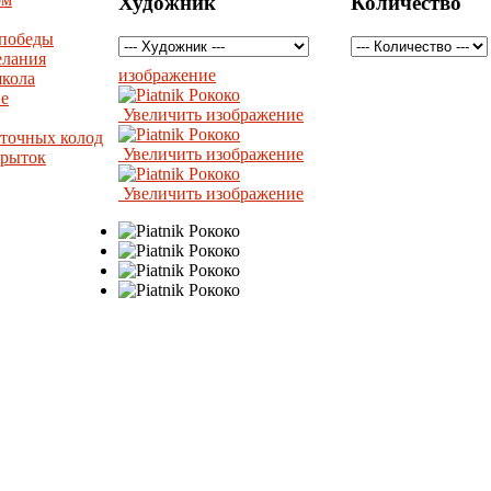
Художник
Количество
 победы
елания
изображение
школа
е
Увеличить изображение
рточных колод
Увеличить изображение
крыток
Увеличить изображение