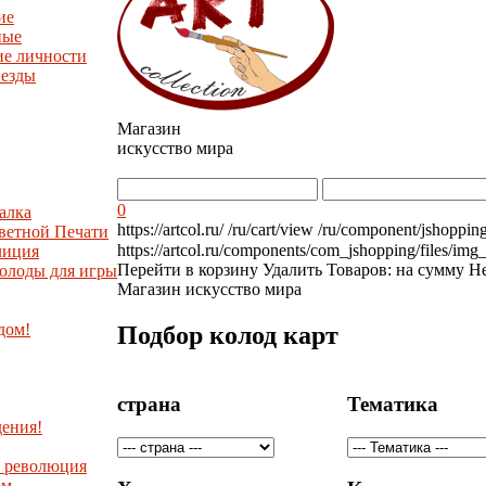
ие
ные
ие личности
везды
Магазин
искусство мира
0
алка
https://artcol.ru/
/ru/cart/view
/ru/component/jshoppin
ветной Печати
https://artcol.ru/components/com_jshopping/files/img
лиция
Перейти в корзину
Удалить
Товаров:
на сумму
Не
олоды для игры
Магазин искусство мира
дом!
Подбор колод карт
страна
Тематика
ения!
я революция
ом