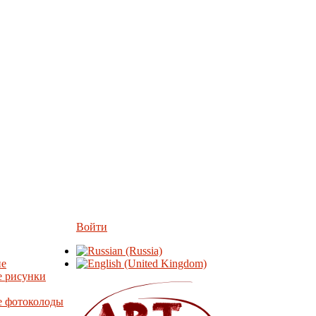
Войти
ие
е рисунки
е фотоколоды