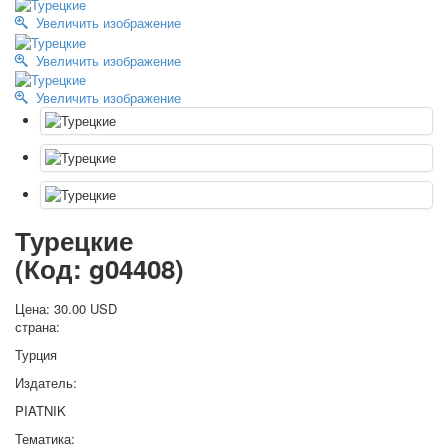
Октябрьская революция
Увеличить изображение
С рождеством
Увеличить изображение
Пасха
9 мая - день победы
Увеличить изображение
Разные пожелания
1 сентября школа
Приглашение
Новости
Новости карточных колод
Новости открыток
Турецкие
О сайте
(Код:
g04408
)
Ссылки
Наше видео
Цена:
30.00 USD
доставка
страна:
Избранное
Турция
Издатель:
PIATNIK
Тематика: