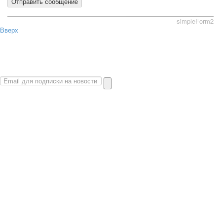
Отправить сообщение
simpleForm2
Вверх
О сайте
Политика конфиденциальности
Карта сайта
© 2026 Магазин искусство мира