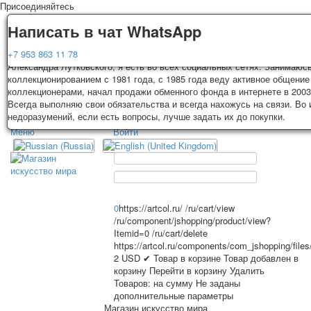
Присоединяйтесь
Доставка
Гарантия
Написать в чат WhatsApp
Колоды, почтовые открытки тщательно упаковываются и отправляются
Вы покупаете колоды игральных карт, почтовые открытки из частной к
+7 953 863 11 78
3-4 рабочих дней после оплаты. Исключение: репринт под заказ, таки
Александра Лутковского, я есть во всех социальных сетях. Занимаюс
карт отправляются в течении 7-8 рабочих дней. Отправка осуществляе
коллекционированием с 1981 года, с 1985 года веду активное общение
России с треком отслеживания. Цена пересылки зависит от веса и та
коллекционерами, начал продажи обменного фонда в интернете в 2003
TPL_PROTOSTAR_TOGGLE_MENU
на момент покупки. По желанию покупателя возможна отправка СДЕК 
Всегда выполняю свои обязательства и всегда нахожусь на связи. Во
другими транспортными компаниями.
недоразумений, если есть вопросы, лучше задать их до покупки.
Меню
Войти
Главная
Игральные карты
Главная
Игральные карты
Классические
Эротические рисунки
Открытки
Новости
О сайте
Рекламные
0
https://artcol.ru/
/ru/cart/view
/ru/component/jshopping/product/view?
Эротические фотоколоды
Itemid=0
/ru/cart/delete
Пин-ап
https://artcol.ru/components/com_jshopping/file
Избранное
Политические
2
USD
✔ Товар в корзине
Товар добавлен в
корзину
Перейти в корзину
Удалить
Нестандартные
Товаров:
на сумму
Не заданы
Исторические личности
дополнительные параметры
Личности-звезды
Магазин искусство мира