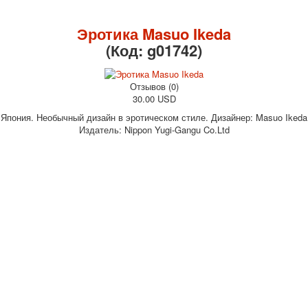
Октябрьская революция
С рождеством
Эротика Masuo Ikeda
Пасха
(Код:
g01742
)
9 мая - день победы
Разные пожелания
Отзывов (0)
1 сентября школа
30.00 USD
Приглашение
Япония. Необычный дизайн в эротическом стиле. Дизайнер: Masuo Ikeda
Новости
Издатель: Nippon Yugi-Gangu Co.Ltd
Новости карточных колод
Новости открыток
О сайте
Ссылки
Наше видео
доставка
Избранное