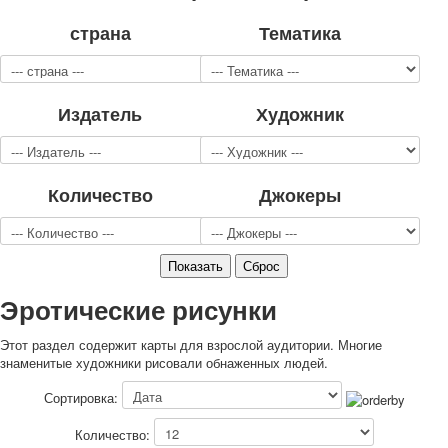
Для детей
страна
Тематика
Видовые
Звери
Спорт
Издатель
Художник
Джокеры
Транспорт
Охота и рыбалка
Комбинат Цветной Печати
Количество
Джокеры
Армия и полиция
Недорогие колоды для игры
Юмор
Открытки
С Новым годом!
Эротические рисунки
8 марта
Этот раздел содержит карты для взрослой аудитории. Многие
23 февраля
знаменитые художники рисовали обнаженных людей.
Поздравляю
Свадьба
Сортировка:
С днём рождения!
Количество:
1 мая