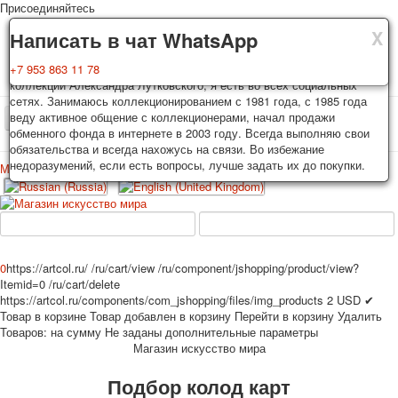
Присоединяйтесь
X
X
X
Доставка
Гарантия
Написать в чат WhatsApp
Колоды, почтовые открытки тщательно упаковываются и
Вы покупаете колоды игральных карт, почтовые открытки из частной
+7 953 863 11 78
отправляются в течении 3-4 рабочих дней после оплаты.
коллекции Александра Лутковского, я есть во всех социальных
Исключение: репринт под заказ, такие колоды карт отправляются в
сетях. Занимаюсь коллекционированием с 1981 года, с 1985 года
течении 7-8 рабочих дней. Отправка осуществляется почтой России
веду активное общение с коллекционерами, начал продажи
TPL_PROTOSTAR_TOGGLE_MENU
с треком отслеживания. Цена пересылки зависит от веса и тарифов
обменного фонда в интернете в 2003 году. Всегда выполняю свои
почты на момент покупки. По желанию покупателя возможна
обязательства и всегда нахожусь на связи. Во избежание
отправка СДЕК или другими транспортными компаниями.
недоразумений, если есть вопросы, лучше задать их до покупки.
Меню
Войти
Главная
Игральные карты
Открытки
Главная
Игральные карты
Классические
Эротические рисунки
Новости
О сайте
Избранное
Рекламные
0
https://artcol.ru/
/ru/cart/view
/ru/component/jshopping/product/view?
Itemid=0
/ru/cart/delete
Эротические фотоколоды
https://artcol.ru/components/com_jshopping/files/img_products
2
USD
✔
Пин-ап
Товар в корзине
Товар добавлен в корзину
Перейти в корзину
Удалить
Политические
Товаров:
на сумму
Не заданы дополнительные параметры
Магазин искусство мира
Нестандартные
Исторические личности
Подбор колод карт
Личности-звезды