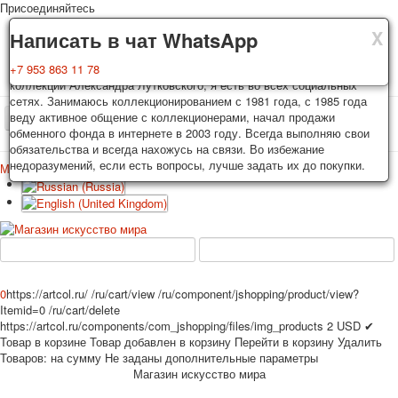
Присоединяйтесь
X
X
X
Доставка
Гарантия
Написать в чат WhatsApp
Колоды, почтовые открытки тщательно упаковываются и
Вы покупаете колоды игральных карт, почтовые открытки из частной
+7 953 863 11 78
отправляются в течении 3-4 рабочих дней после оплаты.
коллекции Александра Лутковского, я есть во всех социальных
Исключение: репринт под заказ, такие колоды карт отправляются в
сетях. Занимаюсь коллекционированием с 1981 года, с 1985 года
течении 7-8 рабочих дней. Отправка осуществляется почтой России
веду активное общение с коллекционерами, начал продажи
TPL_PROTOSTAR_TOGGLE_MENU
с треком отслеживания. Цена пересылки зависит от веса и тарифов
обменного фонда в интернете в 2003 году. Всегда выполняю свои
почты на момент покупки. По желанию покупателя возможна
обязательства и всегда нахожусь на связи. Во избежание
отправка СДЕК или другими транспортными компаниями.
недоразумений, если есть вопросы, лучше задать их до покупки.
Меню
Войти
Главная
Игральные карты
Открытки
Главная
Игральные карты
Классические
Эротические рисунки
Новости
О сайте
Избранное
Рекламные
Эротические фотоколоды
0
https://artcol.ru/
/ru/cart/view
/ru/component/jshopping/product/view?
Пин-ап
Itemid=0
/ru/cart/delete
https://artcol.ru/components/com_jshopping/files/img_products
2
USD
✔
Политические
Товар в корзине
Товар добавлен в корзину
Перейти в корзину
Удалить
Нестандартные
Товаров:
на сумму
Не заданы дополнительные параметры
Исторические личности
Магазин искусство мира
Личности-звезды