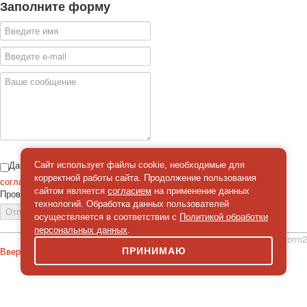
Заполните форму
Даю
Сайт использует файлы cookie, необходимые для
корректной работы сайта. Продолжение пользования
согласие
на обработку персональных данных
сайтом является
согласием
на применение данных
Проверка
*
технологий. Обработка данных пользователей
Отправить сообщение
осуществляется в соответствии с
Политикой обработки
персональных данных
.
simpleForm2
Вверх
ПРИНИМАЮ
О сайте
Политика конфиденциальности