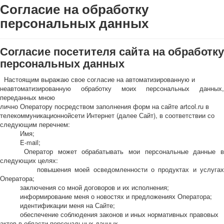
Согласие на обработку
Для детей
персональных данных
Видовые
Звери
Спорт
Согласие посетителя сайта на обработку
Джокеры
персональных данных
Транспорт
Настоящим выражаю свое согласие на автоматизированную и
Охота и рыбалка
неавтоматизированную обработку моих персональных данных,
Комбинат Цветной Печати
переданных мною
Армия и полиция
лично Оператору посредством заполнения форм на сайте artcol.ru в
телекоммуникационнойсети Интернет (далее Сайт), в соответствии со
Недорогие колоды для игры
следующим перечнем:
Юмор
Имя;
Открытки
E-mail;
С Новым годом!
Оператор может обрабатывать мои персональные данные в
следующих целях:
8 марта
повышения моей осведомленности о продуктах и услугах
23 февраля
Оператора;
Поздравляю
заключения со мной договоров и их исполнения;
информирование меня о новостях и предложениях Оператора;
Свадьба
идентификации меня на Сайте;
С днём рождения!
обеспечение соблюдения законов и иных нормативных правовых
1 мая
актов в области персональных данных.