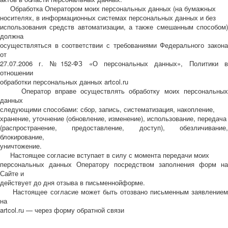
Обработка Оператором моих персональных данных (на бумажных
Октябрьская революция
носителях, в информационных системах персональных данных и без
С рождеством
использования средств автоматизации, а также смешанным способом)
Пасха
должна
осуществляться в соответствии с требованиями Федерального закона
9 мая - день победы
от
Разные пожелания
27.07.2006 г. №152-ФЗ «О персональных данных», Политики в
1 сентября школа
отношении
обработки персональных данных artcol.ru
Приглашение
Оператор вправе осуществлять обработку моих персональных
Новости
данных
Новости карточных колод
следующими способами: сбор, запись, систематизация, накопление,
Новости открыток
хранение, уточнение (обновление, изменение), использование, передача
О сайте
(распространение, предоставление, доступ), обезличивание,
блокирование,
Ссылки
уничтожение.
Наше видео
Настоящее согласие вступает в силу с момента передачи моих
доставка
персональных данных Оператору посредством заполнения форм на
Избранное
Сайте и
действует до дня отзыва в письменнойформе.
Настоящее согласие может быть отозвано письменным заявлением
на
artcol.ru — через форму обратной связи